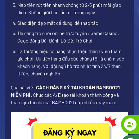
Nạp tiền rút tiền nhanh chóng từ 2-5 phút mỗi giao
dịch. Không giới hạn lần rút trong ngày
Giao diện đẹp mắt dể dùng, dể thao tác
Đa dạng trò chơi online trực tuyến : Game Casino,
Cược Bóng Dá, Đánh Lô Đề, Trò Chơi
Là thương hiệu có hàng chục triệu thành viên tham
gia chơi. Ưu tiên hàng đầu của chúng tôi là chăm sóc
khách hàng. Với đội ngũ hỗ trợ nhiệt tình 24/7 thân
thiện, chuyên nghiệp
Qua bài viết
CÁCH ĐĂNG KÝ TÀI KHOẢN BAMBOO21
MIỄN PHÍ
.
Chúc các A/E tạo tài khoản thành công và
tham gia tại nhà cái BAMBOO21 gặp nhiều may mắn!.