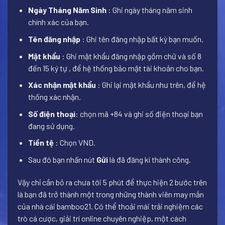
Ngày Tháng Năm Sinh
: Ghi ngày tháng năm sinh
chính xác của bạn.
Tên đăng nhập
: Ghi tên đăng nhập bất kỳ bạn muốn.
Mật khẩu
: Ghi mật khẩu đăng nhập gồm chữ và số 8
đến 15 ký tự , để hệ thống bảo mật tài khoản cho bạn.
Xác nhận mật khẩu
: Ghi lại mật khẩu như trên, để hệ
thống xác nhận.
Số điện thoại
: chọn mã +84 và ghi số điện thoại bạn
đang sử dụng.
Tiền tệ
: Chọn VND.
Sau đó bạn nhấn nút
Gửi
là đã đăng kí thành công.
Vậy chỉ cần bỏ ra chưa tới 5 phút để thực hiện 2 bước trên
là bạn đã trở thành một trong những thành viên may mắn
của nhà cái bamboo21. Có thể thoải mái trải nghiệm các
trò cá cược, giải trí online chuyên nghiệp, một cách