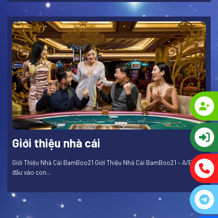
Giới thiệu nhà cái
Giới Thiệu Nhà Cái BamBoo21 Giới Thiệu Nhà Cái BamBoo21 – A/E bắt
đầu vào con...