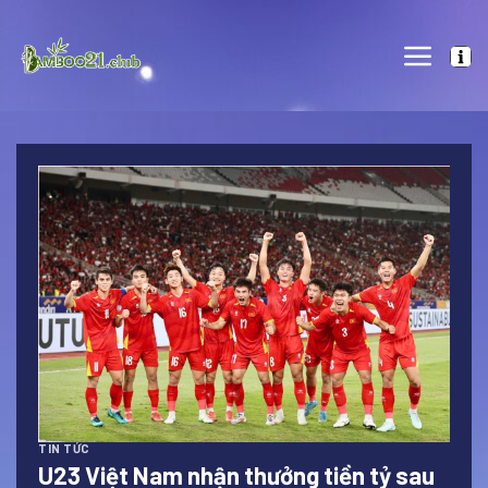
Skip
to
content
TIN TỨC
U23 Việt Nam nhận thưởng tiền tỷ sau