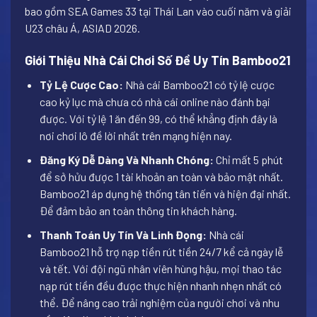
bao gồm SEA Games 33 tại Thái Lan vào cuối năm và giải
U23 châu Á, ASIAD 2026.
Giới Thiệu Nhà Cái Chơi Số Đề Uy Tín Bamboo21
Tỷ Lệ Cược Cao:
Nhà cái Bamboo21 có tỷ lệ cược
cao kỷ lục mà chưa có nhà cái online nào đánh bại
được. Với tỷ lệ 1 ăn đến 99, có thể khẳng định đây là
nơi chơi lô đề lời nhất trên mạng hiện nay.
Đăng Ký Dễ Dàng Và Nhanh Chóng:
Chỉ mất 5 phút
để sở hửu được 1 tài khoản an toàn và bảo mật nhất.
Bamboo21 áp dụng hệ thống tân tiến và hiện đại nhất.
Để đảm bảo an toàn thông tin khách hàng.
Thanh Toán Uy Tín Và Linh Đọng:
Nhà cái
Bamboo21 hỗ trợ nạp tiền rút tiền 24/7 kể cả ngày lễ
và tết. Với đội ngũ nhân viên hùng hậu, mọi thao tác
nạp rút tiền đều được thực hiện nhanh nhẹn nhất có
thể. Để nâng cao trải nghiệm của người chơi và nhu