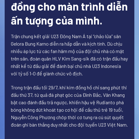
đồng cho màn trình diễn
ấn tượng của mình.
Trận chung kết giải U23 Đông Nam Á tại “chảo lửa” sân
Gelora Bung Karno diễn ra hấp dẫn và kịch tính. Dù chịu
nhiều áp lực từ các fan hâm mộ của đội chủ nhà có mặt
trên sân, đoàn quân HLV Kim Sang-sik đã có trận đấu hay
nhất kể từ đầu giải để đánh bại chủ nhà U23 Indonesia
với tỷ số 1-0 để giành chức vô địch.
Trong trận đấu tối 29/7, khi kim đồng hồ chỉ sang phút thi
đấu thứ 37, từ quả đá phạt góc của Đình Bắc, Văn Khang
bật cao đánh đầu trả ngược, khiến hậu vệ Rudianto phá
bóng không dứt khoát tạo cơ hội để cầu thủ trẻ 19 tuổi,
Nguyễn Công Phương chớp thời cơ tung ra cú sút quyết
đoán ghi bàn thắng duy nhất cho đội tuyển U23 Việt Nam.