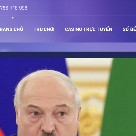
786 718 998
RANG CHỦ
TRÒ CHƠI
CASINO TRỰC TUYẾN
SỐ Đ