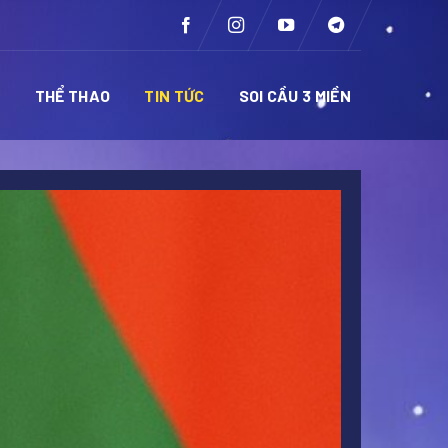
Ề
THỂ THAO
TIN TỨC
SOI CẦU 3 MIỀN