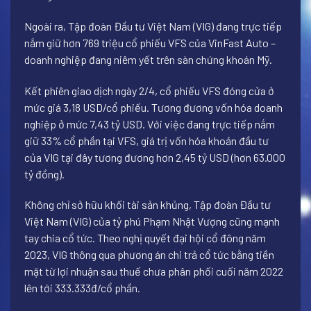
Ngoài ra, Tập đoàn Đầu tư Việt Nam (VIG) đang trực tiếp
nắm giữ hơn 769 triệu cổ phiếu VFS của VinFast Auto –
doanh nghiệp đang niêm yết trên sàn chứng khoán Mỹ.
Kết phiên giao dịch ngày 2/4, cổ phiếu VFS đóng cửa ở
mức giá 3,18 USD/cổ phiếu. Tương đương vốn hóa doanh
nghiệp ở mức 7,43 tỷ USD. Với việc đang trực tiếp nắm
giữ 33% cổ phần tại VFS, giá trị vốn hóa khoản đầu tư
của VIG tại đây tương đương hơn 2,45 tỷ USD (hơn 63.000
tỷ đồng).
Không chỉ sở hữu khối tài sản khủng, Tập đoàn Đầu tư
Việt Nam (VIG) của tỷ phú Phạm Nhật Vượng cũng mạnh
tay chia cổ tức. Theo nghị quyết đại hội cổ đông năm
2023, VIG thông qua phương án chi trả cổ tức bằng tiền
mặt từ lợi nhuận sau thuế chưa phân phối cuối năm 2022
lên tới 333.333đ/cổ phần.