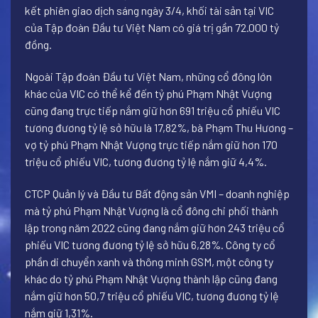
kết phiên giao dịch sáng ngày 3/4, khối tài sản tại VIC
của Tập đoàn Đầu tư Việt Nam có giá trị gần 72.000 tỷ
đồng.
Ngoài Tập đoàn Đầu tư Việt Nam, những cổ đông lớn
khác của VIC có thể kể đến tỷ phú Phạm Nhật Vượng
cũng đang trực tiếp nắm giữ hơn 691 triệu cổ phiếu VIC
tương đương tỷ lệ sở hữu là 17,82%, bà Phạm Thu Hương –
vợ tỷ phú Phạm Nhật Vượng trực tiếp nắm giữ hơn 170
triệu cổ phiếu VIC, tương đương tỷ lệ nắm giữ 4,4%.
CTCP Quản lý và Đầu tư Bất động sản VMI – doanh nghiệp
mà tỷ phú Phạm Nhật Vượng là cổ đông chi phối thành
lập trong năm 2022 cũng đang nắm giữ hơn 243 triệu cổ
phiếu VIC tương đương tỷ lệ sở hữu 6,28%. Công ty cổ
phần di chuyển xanh và thông minh GSM, một công ty
khác do tỷ phú Phạm Nhật Vượng thành lập cũng đang
nắm giữ hơn 50,7 triệu cổ phiếu VIC, tương đương tỷ lệ
nắm giữ 1,31%.