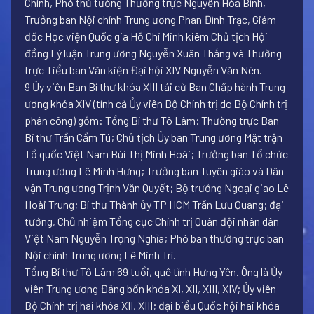
Chính, Phó thủ tướng Thường trực Nguyễn Hòa Bình,
Trưởng ban Nội chính Trung ương Phan Đình Trạc, Giám
đốc Học viện Quốc gia Hồ Chí Minh kiêm Chủ tịch Hội
đồng Lý luận Trung ương Nguyễn Xuân Thắng và Thường
trực Tiểu ban Văn kiện Đại hội XIV Nguyễn Văn Nên.
9 Ủy viên Ban Bí thư khóa XIII tái cử Ban Chấp hành Trung
ương khóa XIV (tính cả Ủy viên Bộ Chính trị do Bộ Chính trị
phân công) gồm: Tổng Bí thư Tô Lâm; Thường trực Ban
Bí thư Trần Cẩm Tú; Chủ tịch Ủy ban Trung ương Mặt trận
Tổ quốc Việt Nam Bùi Thị Minh Hoài; Trưởng ban Tổ chức
Trung ương Lê Minh Hưng; Trưởng ban Tuyên giáo và Dân
vận Trung ương Trịnh Văn Quyết; Bộ trưởng Ngoại giao Lê
Hoài Trung; Bí thư Thành ủy TP HCM Trần Lưu Quang; đại
tướng, Chủ nhiệm Tổng cục Chính trị Quân đội nhân dân
Việt Nam Nguyễn Trọng Nghĩa; Phó ban thường trực ban
Nội chính Trung ương Lê Minh Trí.
Tổng Bí thư Tô Lâm 69 tuổi, quê tỉnh Hưng Yên. Ông là Ủy
viên Trung ương Đảng bốn khóa XI, XII, XIII, XIV; Ủy viên
Bộ Chính trị hai khóa XII, XIII; đại biểu Quốc hội hai khóa