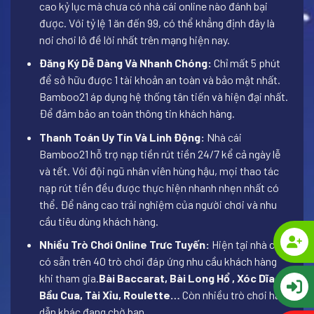
cao kỷ lục mà chưa có nhà cái online nào đánh bại
được. Với tỷ lệ 1 ăn đến 99, có thể khẳng định đây là
nơi chơi lô đề lời nhất trên mạng hiện nay.
Đăng Ký Dễ Dàng Và Nhanh Chóng:
Chỉ mất 5 phút
để sở hữu được 1 tài khoản an toàn và bảo mật nhất.
Bamboo21 áp dụng hệ thống tân tiến và hiện đại nhất.
Để đảm bảo an toàn thông tin khách hàng.
Thanh Toán Uy Tín Và Linh Động:
Nhà cái
Bamboo21 hỗ trợ nạp tiền rút tiền 24/7 kể cả ngày lễ
và tết. Với đội ngũ nhân viên hùng hậu, mọi thao tác
nạp rút tiền đều được thực hiện nhanh nhẹn nhất có
thể. Để nâng cao trải nghiệm của người chơi và nhu
cầu tiêu dùng khách hàng.
Nhiều Trò Chơi Online Trưc Tuyến:
Hiện tại nhà cái
có sẵn trên 40 trò chơi đáp ứng nhu cầu khách hàng
khi tham gia.
Bài Baccarat, Bài Long Hổ , Xóc Dĩa ,
Bầu Cua, Tài Xỉu, Roulette…
Còn nhiều trò chơi hấp
dẫn khác đang chờ bạn.