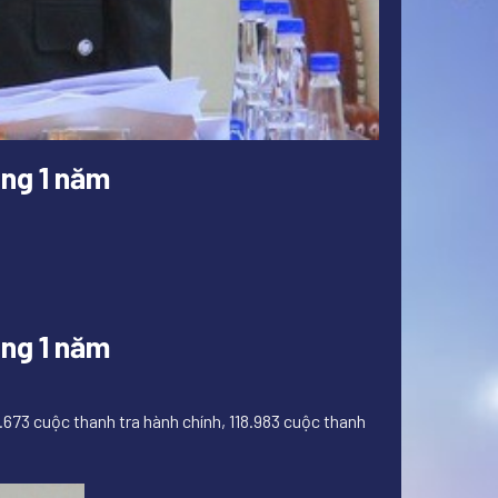
ong 1 năm
ong 1 năm
673 cuộc thanh tra hành chính, 118.983 cuộc thanh