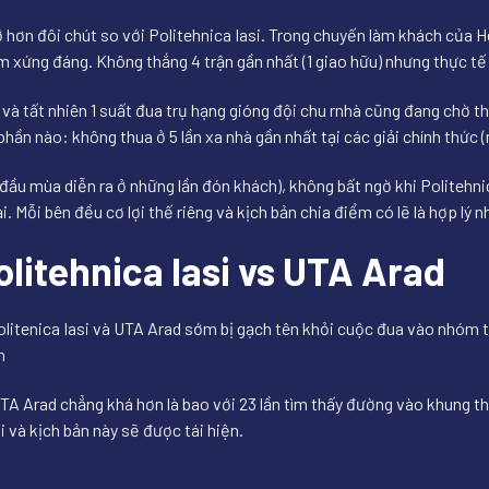
ỡ hơn đôi chút so với Politehnica Iasi. Trong chuyến làm khách của 
ểm xứng đáng. Không thắng 4 trận gần nhất (1 giao hữu) nhưng thực 
 và tất nhiên 1 suất đua trụ hạng gióng đội chu rnhà cũng đang chờ 
ần nào: không thua ở 5 lần xa nhà gần nhất tại các giải chính thức (
 đầu mùa diễn ra ở những lần đón khách), không bất ngờ khi Politehni
. Mỗi bên đều cơ lợi thế riêng và kịch bản chia điểm có lẽ là hợp lý n
olitehnica Iasi vs UTA Arad
litenica Iasi và UTA Arad sớm bị gạch tên khỏi cuộc đua vào nhóm t
n
 UTA Arad chẳng khá hơn là bao với 23 lần tìm thấy đường vào khung 
 và kịch bản này sẽ được tái hiện.