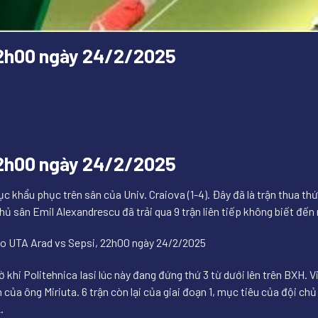
22h00 ngày 24/2/2025
22h00 ngày 24/2/2025
 khẩu phục trên sân của Univ. Craiova (1-4). Đây đã là trận thua thứ 5
chủ sân Emil Alexandrescu đã trải qua 9 trận liên tiếp không biết đến 
 khi Politehnica Iasi lúc này đang đứng thứ 3 từ dưới lên trên BXH.
của ông Miriuta. 6 trận còn lại của giai đoạn 1, mục tiêu của đội chủ
.