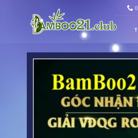
Skip
0
to
content
T