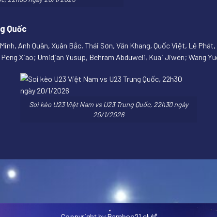
ng Quốc
Minh, Anh Quân, Xuân Bắc, Thái Sơn, Văn Khang, Quốc Việt, Lê Phát,
n, Peng Xiao; Umidjan Yusup, Behram Abduweli, Kuai Jiwen; Wang Yud
Soi kèo U23 Việt Nam vs U23 Trung Quốc, 22h30 ngày
20/1/2026
Coppyright by Bamboo21.club