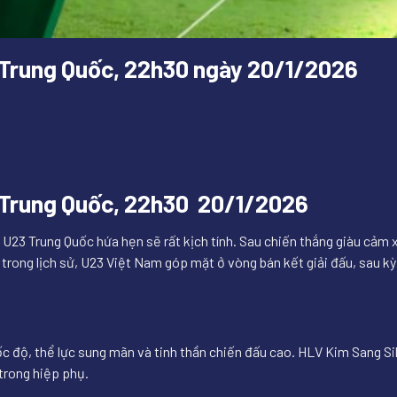
 Trung Quốc, 22h30 ngày 20/1/2026
 Trung Quốc, 22h30 20/1/2026
U23 Trung Quốc hứa hẹn sẽ rất kịch tính. Sau chiến thắng giàu cảm 
i trong lịch sử, U23 Việt Nam góp mặt ở vòng bán kết giải đấu, sau k
c độ, thể lực sung mãn và tinh thần chiến đấu cao. HLV Kim Sang Sik
trong hiệp phụ.