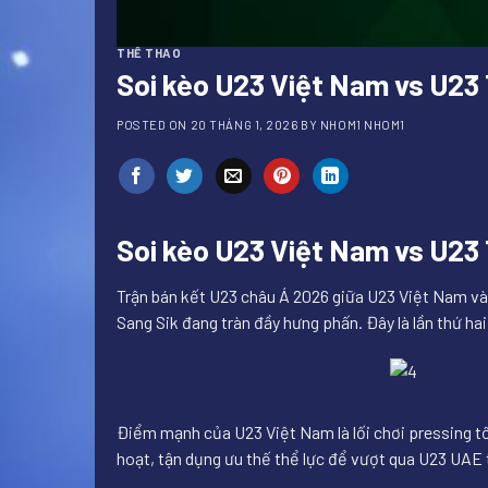
THỂ THAO
Soi kèo U23 Việt Nam vs U23
POSTED ON
20 THÁNG 1, 2026
BY
NHOM1 NHOM1
Soi kèo U23 Việt Nam vs U23
Trận bán kết U23 châu Á 2026 giữa U23 Việt Nam và 
Sang Sik đang tràn đầy hưng phấn. Đây là lần thứ ha
Điểm mạnh của U23 Việt Nam là lối chơi pressing tố
hoạt, tận dụng ưu thế thể lực để vượt qua U23 UAE 