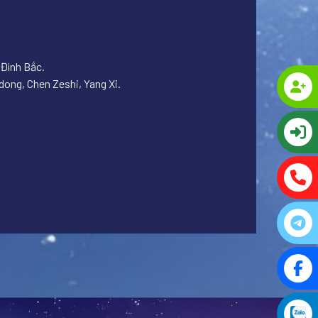
 Đình Bắc.
ong, Chen Zeshi, Yang Xi.