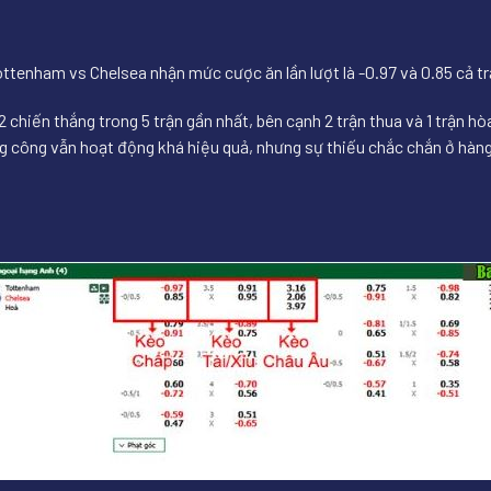
ottenham vs Chelsea nhận mức cược ăn lần lượt là -0.97 và 0.85 cả tr
 chiến thắng trong 5 trận gần nhất, bên cạnh 2 trận thua và 1 trận hò
ng công vẫn hoạt động khá hiệu quả, nhưng sự thiếu chắc chắn ở hà