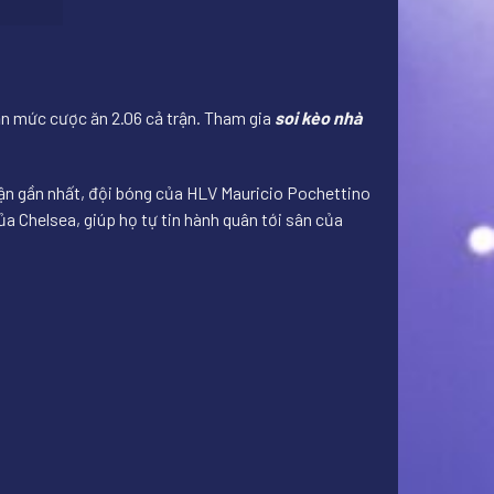
ận mức cược ăn 2.06 cả trận. Tham gia
soi kèo nhà
 trận gần nhất, đội bóng của HLV Mauricio Pochettino
a Chelsea, giúp họ tự tin hành quân tới sân của