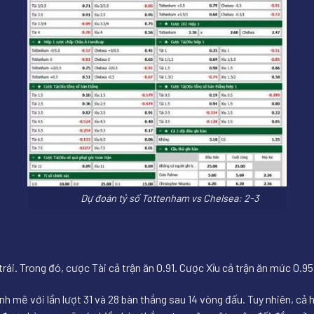
Dự đoán tỷ số Tottenham vs Chelsea: 2-3
trái. Trong đó, cược Tài cả trận ăn 0.91. Cược Xỉu cả trận ăn mức 0.95
mẽ với lần lượt 31 và 28 bàn thắng sau 14 vòng đấu. Tuy nhiên, cả 