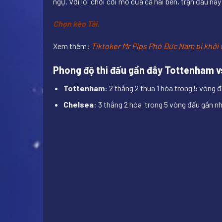
ngự. Với lối chơi cởi mở của cả hai bên, trận đấu 
Chọn kèo Tài.
Xem thêm:
Tiktoker Mr Pips Phó Đức Nam bị khởi t
Phong độ thi đấu gần đây Tottenham v
Tottenham:
2 thắng 2 thua 1 hòa trong 5 vòng 
Chelsea
: 3 thắng 2 hòa trong 5 vòng đấu gần n