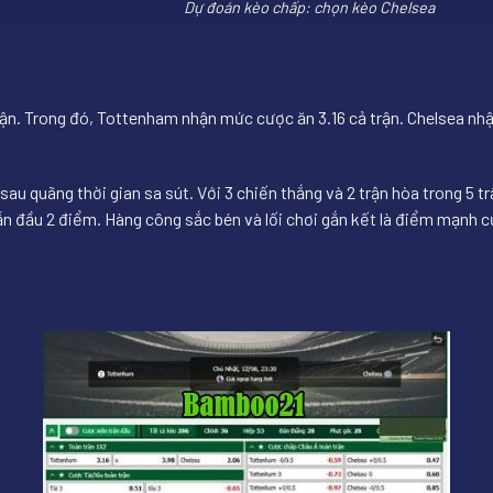
Dự đoán kèo chấp: chọn kèo Chelsea
ận. Trong đó, Tottenham nhận mức cược ăn 3.16 cả trận. Chelsea nh
 sau quãng thời gian sa sút. Với 3 chiến thắng và 2 trận hòa trong 5
n đầu 2 điểm. Hàng công sắc bén và lối chơi gắn kết là điểm mạnh củ