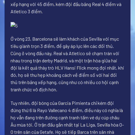
xếp hạng với 45 điểm, kém đội đầu bảng Real 4 điểm và
Atletico 3 điểm.
Ở vòng 23, Barcelona sẽ làm khách của Sevilla với mục
tiêu giành trọn 3 điểm, để gây áp lực lên các đối thủ.
Cũng ở vòng đấu này, Real và Atletico sẽ chạm trán với
nhau trong trận derby Madrid, và một trận hòa giữa hai
đội là kết quả thày trò HLV Hansi Flick mong đợi nhất, khi
đó, họ sẽ thu hẹp khoảng cách về điểm số với hai đối
thủ trên bảng xếp hạng, cũng như có nhiều cơ hội cạnh
tranh chức vô địch hơn.
Tuy nhiên, đội bóng của Garcia Pimienta chỉ kém đội
đứng thứ 6 là Rayo Vallecano 4 điểm, điều này có nghĩa là
họ vẫn đang trên đường cạnh tranh tấm vé dự cúp châu
Âu mùa tới. Ở trận đấu gần nhất tại La Liga, Sevilla hòa 0-
0 trên sân của Getafe. Họ sẽ tiếp Barca trên sân nhà