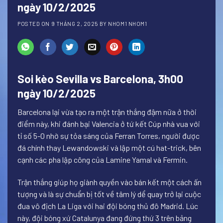
ngày 10/2/2025
POSTED ON
9 THÁNG 2, 2025
BY
NHOM1 NHOM1
Soi kèo Sevilla vs Barcelona, 3h00
ngày 10/2/2025
Barcelona lại vừa tạo ra một trận thắng đậm nữa ở thời
điểm này, khi đánh bại Valencia ở tứ kết Cúp nhà vua với
tỉ số 5-0 nhờ sự tỏa sáng của Ferran Torres, người được
đá chính thay Lewandowski và lập một cú hat-trick, bên
cạnh các pha lập công của Lamine Yamal và Fermin.
Trận thắng giúp họ giành quyền vào bán kết một cách ấn
tượng và là sự chuẩn bị tốt về tâm lý dể quay trở lại cuộc
đua vô địch La Liga với hai đội bóng thủ đô Madrid. Lúc
này, đội bóng xứ Catalunya đang đứng thứ 3 trên bảng