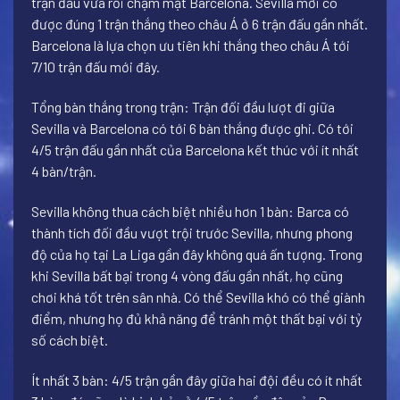
trận đấu vừa rồi chạm mặt Barcelona. Sevilla mới có
được đúng 1 trận thắng theo châu Á ở 6 trận đấu gần nhất.
Barcelona là lựa chọn ưu tiên khi thắng theo châu Á tới
7/10 trận đấu mới đây.
Tổng bàn thắng trong trận: Trận đối đầu lượt đi giữa
Sevilla và Barcelona có tới 6 bàn thắng được ghi. Có tới
4/5 trận đấu gần nhất của Barcelona kết thúc với ít nhất
4 bàn/trận.
Sevilla không thua cách biệt nhiều hơn 1 bàn: Barca có
thành tích đối đầu vượt trội trước Sevilla, nhưng phong
độ của họ tại La Liga gần đây không quá ấn tượng. Trong
khi Sevilla bất bại trong 4 vòng đấu gần nhất, họ cũng
chơi khá tốt trên sân nhà. Có thể Sevilla khó có thể giành
điểm, nhưng họ đủ khả năng để tránh một thất bại với tỷ
số cách biệt.
Ít nhất 3 bàn: 4/5 trận gần đây giữa hai đội đều có ít nhất