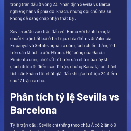
trong trận đấu ở vòng 23. Nhận định Sevilla vs Barca
nghiêng hẳn về phía đội khách, nhưng đội chủ nhà sẽ
không dễ dàng chấp nhận thất bại.
Sevilla bước vào trận đấu với Barca với hành trang là
chuỗi 4 trận bất bại ở La Liga, chia điểm với Valencia,
Espanyol và Getafe, ngoài ra còn giành chiến thắng 2-1
trên sân khách trước Girona. Đội bóng của Garcia
Pimienta cũng chơi rất tốt trên sân nhà mùa này khi
giành được 18 điểm sau 11 trận, nhưng Barca lại có thành
tích sân khách tốt nhất giải đấu khi giành được 24 điểm
sau 12 trận xa nhà.
Phân tích tỷ lệ Sevilla vs
Barcelona
Tỷ lệ trận đấu: Sevilla chỉ thắng theo châu Á có 2 lần ở 9