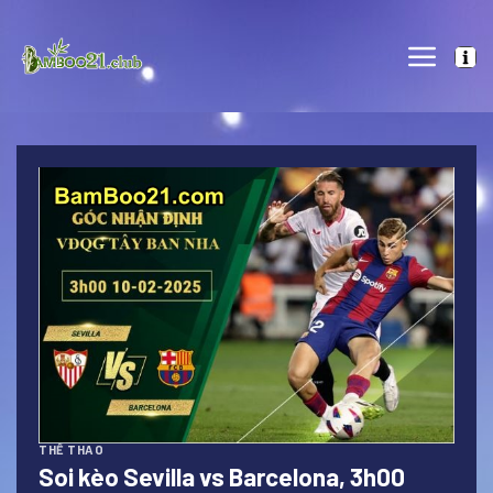
Skip
to
content
THỂ THAO
Soi kèo Sevilla vs Barcelona, 3h00