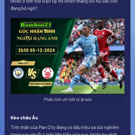
nhiên ở tình thế hiện tại thì chiến thắng với họ vẫn còn
đang bỏ ngỏ?
Phân tích chi tiết tỷ lệ kèo
Kèo châu Âu
Tinh thần của Man City đang có dấu hiệu sa sút nghiêm
trọng sau chuỗi 4 trận liên tiếp vừa qua, khiến họ chật