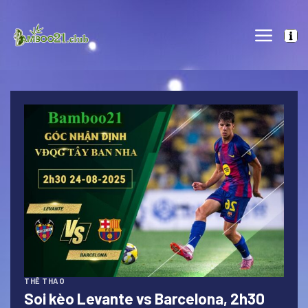
Skip
to
content
THỂ THAO
Soi kèo Levante vs Barcelona, 2h30