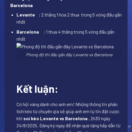
Barcelona
Levante :
2 thắng 1 hòa 2 thua trong 5 vòng đấu gần
nhất
Barcelona
: 1 thua 4 thắng trong 5 vòng đấu gần
nhất
Phong độ thi đấu gần đây Levante vs Barcelona
Kết luận:
Cơ hội vàng dành cho anh em! Những thông tin phân
tích kèo từ chuyên gia sẽ giúp anh em tự tin đặt cược
khi
soi kèo Levante vs Barcelona
, 2h30 ngày
24/8/2025. Đăng ký ngay để nhận quà tặng hấp dẫn từ