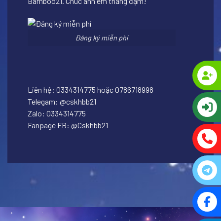
Bamboo21. Chúc anh em thắng đậm!
Đăng ký miễn phí
Liên hệ: 0334314775 hoặc 0786718998
Telegam: @cskhbb21
Zalo: 0334314775
Fanpage FB: @Cskhbb21