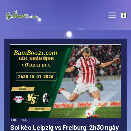
Skip
to
content
THỂ THAO
Soi kèo Leipzig vs Freiburg, 2h30 ngày