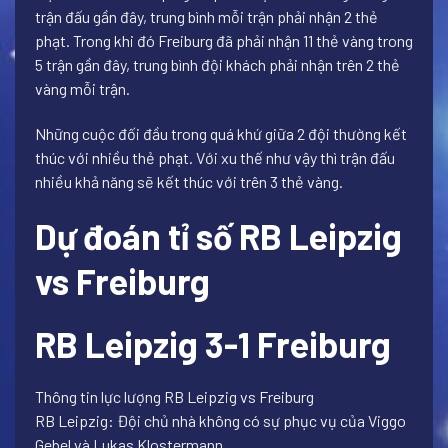
trận đấu gần đây, trung bình mỗi trận phải nhận 2 thẻ
phạt. Trong khi đó Freiburg đã phải nhận 11 thẻ vàng trong
5 trận gần đây, trung bình đội khách phải nhận trên 2 thẻ
vàng mỗi trận.
Những cuộc đối đầu trong quá khứ giữa 2 đội thường kết
thúc với nhiều thẻ phạt. Với xu thế như vậy thì trận đấu
nhiều khả năng sẽ kết thúc với trên 3 thẻ vàng.
Dự đoán tỉ số RB Leipzig
vs Freiburg
RB Leipzig 3-1 Freiburg
Thông tin lực lượng RB Leipzig vs Freiburg
RB Leipzig: Đội chủ nhà không có sự phục vụ của Viggo
Gebel và Lukas Klostermann