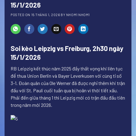
15/1/2026
POSTED ON
15 THÁNG 1, 2026
BY
NHOM1 NHOM1
Soi kèo Leipzig vs Freiburg, 2h30 ngày
15/1/2026
RB Leipzig kết thúc năm 2025 đầy thất vọng khi liên tục
để thua Union Berlin và Bayer Leverkusen với cùng tỉ số
3-1. Đoàn quân của Ole Werner đã được nghỉ thêm khi trận
đấu với St. Pauli cuối tuần qua bị hoãn vì thời tiết xấu.
Phải đến giữa tháng 1 thì Leipzig mới có trận đấu đầu tiên
trong năm mới 2026.