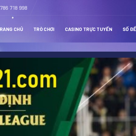
786 718 998
RANG CHỦ
TRÒ CHƠI
CASINO TRỰC TUYẾN
SỐ Đ