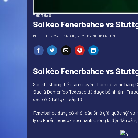
THỂ THAO
Soi kèo Fenerbahce vs Stutt
POSTED ON
23 THÁNG 10, 2025
BY
NHOM1 NHOM1
Soi kèo Fenerbahce vs Stutt
Sau khi không thể giành quyền tham dự vòng bảng C
Đức là Domenico Tedesco đã được bổ nhiệm. Trước đâ
đấu với Stuttgart sắp tới.
Fenerbahce đang có khởi đầu ổn ở giải quốc nội với v
lý do khiến Fenerbahce nhanh chóng bị đội đầu bảng