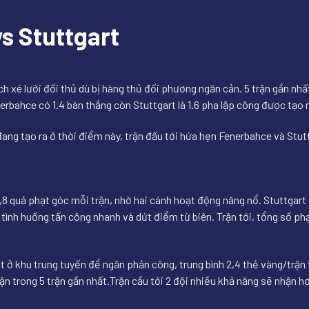
s Stuttgart
ch xé lưới đối thủ dù bị hàng thủ đối phương ngăn cản. 5 trận gần nh
nerbahce có 1.4 bàn thắng còn Stuttgart là 1.6 pha lập công được tạo r
ang tạo ra ở thời điểm này, trận đấu tới hứa hẹn Fenerbahce và Stutt
5,8 quả phạt góc mỗi trận, nhờ hai cánh hoạt động năng nổ. Stuttgar
 tình huống tấn công nhanh và dứt điểm từ biên. Trận tới, tổng số p
 ở khu trung tuyến để ngăn phản công, trung bình 2,4 thẻ vàng/trận 
ận trong 5 trận gần nhất.Trận cầu tới 2 đội nhiều khả năng sẽ nhận hơn