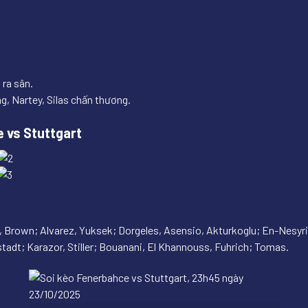
 ra sân.
ng, Nartey, Silas chấn thương.
 vs Stuttgart
Brown; Alvarez, Yuksek; Dorgeles, Asensio, Akturkoglu; En-Nesyri
tadt; Karazor, Stiller; Bouanani, El Khannouss, Fuhrich; Tomas.