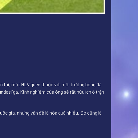
n tại, một HLV quen thuộc với môi trường bóng đá
desliga. Kinh nghiệm của ông sẽ rất hữu ích ở trận
quốc gia, nhưng vấn đề là hòa quá nhiều. Đó cũng là