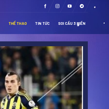
Ề
THỂ THAO
TIN TỨC
SOI CẦU 3 MIỀN