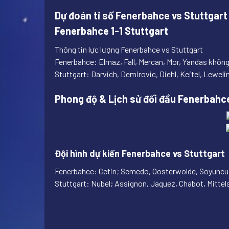
Dự đoán tỉ số Fenerbahce vs Stuttgart
Fenerbahce 1-1 Stuttgart
Thông tin lực lượng Fenerbahce vs Stuttgart
Fenerbahce: Elmaz, Fall, Mercan, Mor, Yandas không
Stuttgart: Darvich, Demirovic, Diehl, Keitel, Leweli
Phong độ & Lịch sử đối đầu Fenerbahce
Đội hình dự kiến Fenerbahce vs Stuttgart
Fenerbahce: Cetin; Semedo, Oosterwolde, Soyuncu, 
Stuttgart: Nubel; Assignon, Jaquez, Chabot, Mittels