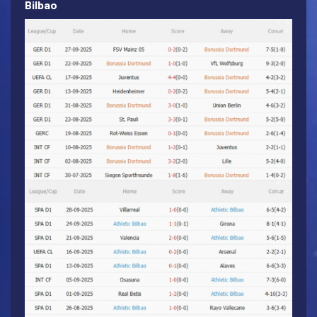
Bilbao