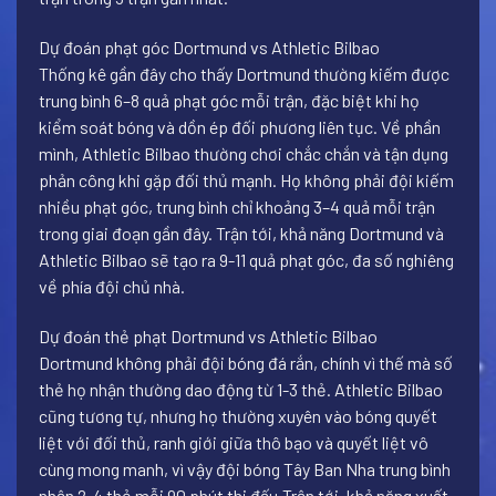
Dự đoán phạt góc Dortmund vs Athletic Bilbao
Thống kê gần đây cho thấy Dortmund thường kiếm được
trung bình 6–8 quả phạt góc mỗi trận, đặc biệt khi họ
kiểm soát bóng và dồn ép đối phương liên tục. Về phần
mình, Athletic Bilbao thường chơi chắc chắn và tận dụng
phản công khi gặp đối thủ mạnh. Họ không phải đội kiếm
nhiều phạt góc, trung bình chỉ khoảng 3–4 quả mỗi trận
trong giai đoạn gần đây. Trận tới, khả năng Dortmund và
Athletic Bilbao sẽ tạo ra 9-11 quả phạt góc, đa số nghiêng
về phía đội chủ nhà.
Dự đoán thẻ phạt Dortmund vs Athletic Bilbao
Dortmund không phải đội bóng đá rắn, chính vì thế mà số
thẻ họ nhận thường dao động từ 1-3 thẻ. Athletic Bilbao
cũng tương tự, nhưng họ thường xuyên vào bóng quyết
liệt với đối thủ, ranh giới giữa thô bạo và quyết liệt vô
cùng mong manh, vì vậy đội bóng Tây Ban Nha trung bình
nhận 2-4 thẻ mỗi 90 phút thi đấu.Trận tới, khả năng xuất