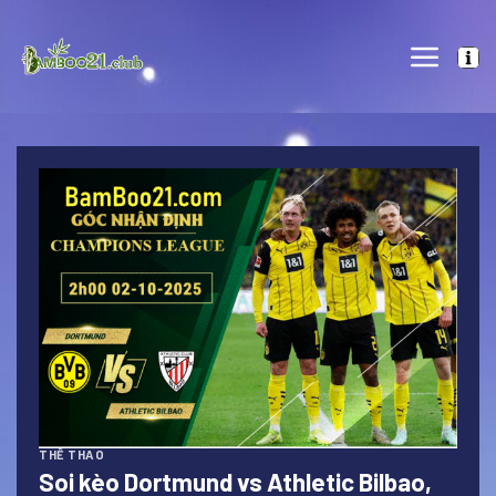
Skip
to
content
THỂ THAO
Soi kèo Dortmund vs Athletic Bilbao,