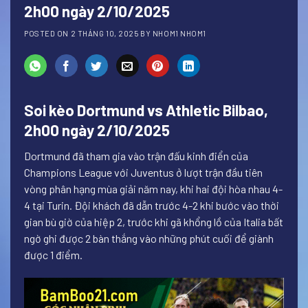
2h00 ngày 2/10/2025
POSTED ON
2 THÁNG 10, 2025
BY
NHOM1 NHOM1
Soi kèo Dortmund vs Athletic Bilbao,
2h00 ngày 2/10/2025
Dortmund đã tham gia vào trận đấu kinh điển của
Champions League với Juventus ở lượt trận đầu tiên
vòng phân hạng mùa giải năm nay, khi hai đội hòa nhau 4-
4 tại Turin. Đội khách đã dẫn trước 4-2 khi bước vào thời
gian bù giờ của hiệp 2, trước khi gã khổng lồ của Italia bất
ngờ ghi được 2 bàn thắng vào những phút cuối để giành
được 1 điểm.