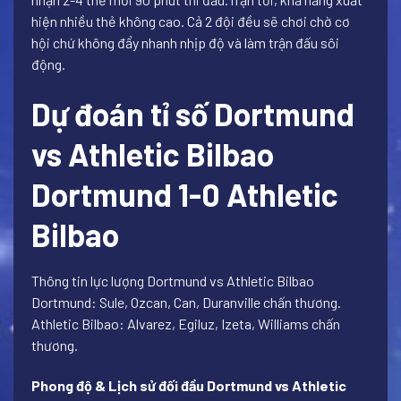
hiện nhiều thẻ không cao. Cả 2 đội đều sẽ chơi chờ cơ
hội chứ không đẩy nhanh nhịp độ và làm trận đấu sôi
động.
Dự đoán tỉ số Dortmund
vs Athletic Bilbao
Dortmund 1-0 Athletic
Bilbao
Thông tin lực lượng Dortmund vs Athletic Bilbao
Dortmund: Sule, Ozcan, Can, Duranville chấn thương.
Athletic Bilbao: Alvarez, Egiluz, Izeta, Williams chấn
thương.
Phong độ & Lịch sử đối đầu Dortmund vs Athletic