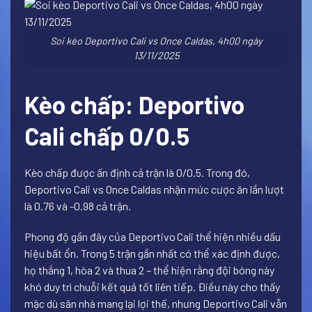
Soi kèo Deportivo Cali vs Once Caldas, 4h00 ngày
13/11/2025
Kèo chấp: Deportivo
Cali chấp 0/0.5
Kèo chấp được ấn định cả trận là 0/0.5. Trong đó,
Deportivo Cali vs Once Caldas nhận mức cược ăn lần lượt
là 0.76 và -0.98 cả trận.
Phong độ gần đây của Deportivo Cali thể hiện nhiều dấu
hiệu bất ổn. Trong 5 trận gần nhất có thể xác định được,
họ thắng 1, hòa 2 và thua 2 – thể hiện rằng đội bóng này
khó duy trì chuỗi kết quả tốt liên tiếp. Điều này cho thấy
mặc dù sân nhà mang lại lợi thế, nhưng Deportivo Cali vẫn