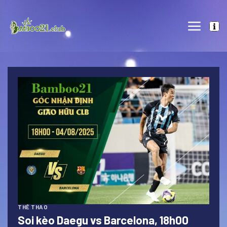
Skip
to
content
THỂ THAO
Soi kèo Daegu vs Barcelona, 18h00