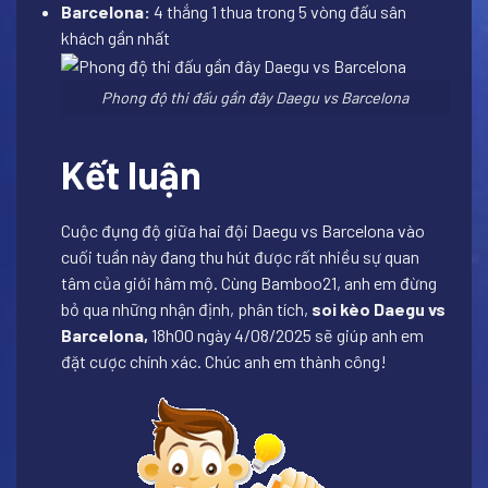
Barcelona:
4 thắng 1 thua trong 5 vòng đấu sân
khách gần nhất
Phong độ thi đấu gần đây Daegu vs Barcelona
Kết luận
Cuộc đụng độ giữa hai đội Daegu vs Barcelona vào
cuối tuần này đang thu hút được rất nhiều sự quan
tâm của giới hâm mộ. Cùng Bamboo21, anh em đừng
bỏ qua những nhận định, phân tích,
soi kèo Daegu vs
Barcelona,
18h00 ngày 4/08/2025 sẽ giúp anh em
đặt cược chính xác. Chúc anh em thành công!