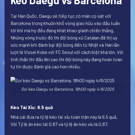
kèo Daegu vs Barcelona
Tại Hàn Quốc, Daegu sẽ tiếp tục có màn cọ sát với
Barcelona trong khuôn khổ vòng giao hữu vào đầu tuần
tới khi mà họ đều đang khát khao giành chiến thắng.
Những vòng trước đó thì đội bóng xứ Catalan đã thị uy
sức mạnh khi đánh bại đội bóng đến từ Nhật và Hàn lần
lượt là Vissel Kobe với FC Seoul với cách biệt khá lớn. Với
tinh thần thi đấu lên cao thì đội bóng này đang hoàn toàn
tự tin được đánh giá cao hơn nhiều.
Soi kèo Daegu vs Barcelona, 18h00 ngày 4/8/2025
Kèo Tài Xỉu: 6.5 quả
Nhà cái đưa ra tỷ lệ kèo tài xỉu toàn trận này là 6.5 quả.
Với Tỷ lệ ăn kèo tài 0.87 và tỷ lệ ăn kèo xỉu là 0.87.