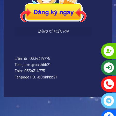
ĐĂNG KÝ MIỄN PHÍ
Liên hệ: 0334314775
Telegam: @cskhbb21
Zalo: 0334314775
Fanpage FB: @Cskhbb21