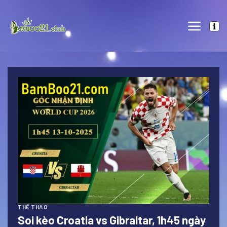
Skip
to
content
THỂ THAO
Soi kèo Croatia vs Gibraltar, 1h45 ngày