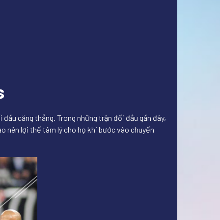
as
đối đầu căng thẳng. Trong những trận đối đầu gần đây,
o nên lợi thế tâm lý cho họ khi bước vào chuyến