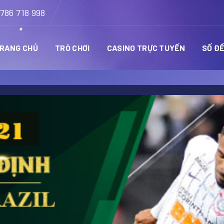
786 718 998
RANG CHỦ
TRÒ CHƠI
CASINO TRỰC TUYẾN
SỐ Đ