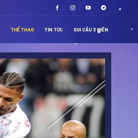
Ề
THỂ THAO
TIN TỨC
SOI CẦU 3 MIỀN