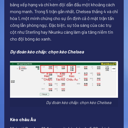
bảng xếp hạng và chỉ kém đội dẫn đầu một khoảng cách
mong manh. Trong 5 trận gần nhất, Chelsea thắng 4 và chỉ
hòa 1, một minh chứng cho sự ổn định cả ở mặt trận tấn
công lẫn phòng ngự. Đặc biệt, sự tỏa sáng của các trụ
cột như Sterling hay Nkunku càng làm gia tăng niềm tin
cho đội bóng áo xanh.
Dự đoán kèo chấp: chọn kèo Chelsea
Dự đoán kèo chấp: chọn kèo Chelsea
Kèo châu Âu