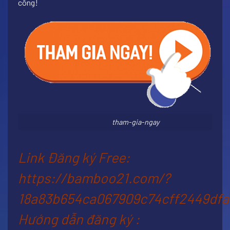
công!
tham-gia-ngay
Link Đăng ký Free:
https://bamboo21.com/?
18a83b654ca067909c74cff2449dfa
Hướng dẫn đăng ký :