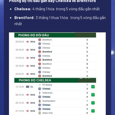
Phong độ thi đấu gần đây Chelsea vs Brentford
Chelsea:
4 thắng 1 hòa trong 5 vòng đấu gần nhất
Brentford
: 3 thắng 1 thua 1 hòa trong 5 vòng đấu gần
nhất