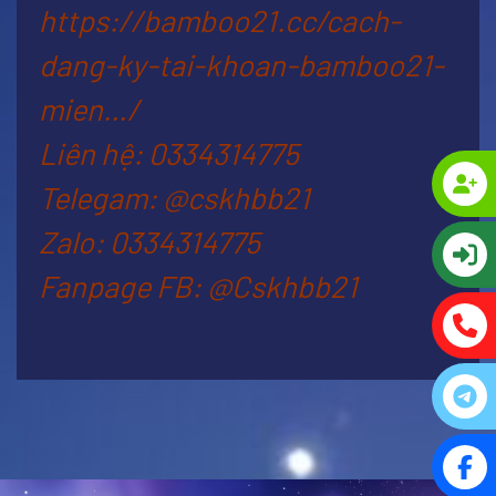
https://bamboo21.cc/cach-
dang-ky-tai-khoan-bamboo21-
mien…/
Liên hệ: 0334314775
Telegam: @cskhbb21
Zalo: 0334314775
Fanpage FB: @Cskhbb21