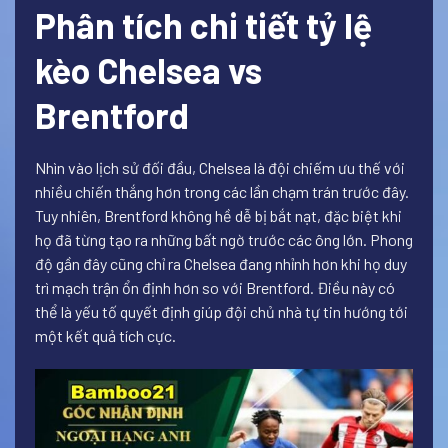
Phân tích chi tiết tỷ lệ
kèo Chelsea vs
Brentford
Nhìn vào lịch sử đối đầu, Chelsea là đội chiếm ưu thế với
nhiều chiến thắng hơn trong các lần chạm trán trước đây.
Tuy nhiên, Brentford không hề dễ bị bắt nạt, đặc biệt khi
họ đã từng tạo ra những bất ngờ trước các ông lớn. Phong
độ gần đây cũng chỉ ra Chelsea đang nhỉnh hơn khi họ duy
trì mạch trận ổn định hơn so với Brentford. Điều này có
thể là yếu tố quyết định giúp đội chủ nhà tự tin hướng tới
một kết quả tích cực.