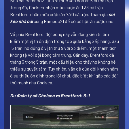
Nhà cái Bamboo21 đưa ra mức kèo hòa ăn 5.90 cả trận.
Trong đó, Chelsea nhận mức cược ăn 1.33 cả trận.
Brentford nhận mức cược ăn 7.70 cả trận. Tham gia
soi
kèo nhà cái
cùng Bamboo21 để có cơ hội ăn cược cao.
Về phía Brentford, đội bóng này vẫn đang kiên trì tìm
kiếm một vị trí ổn định trong top giữa bảng xếp hạng. Sau
15 trận, họ đứng ở vị trí thứ 9 với 23 điểm, một thành tích
không tệ với đội bóng tầm trung. Gần đây, Brentford đã
thắng 3 trong 5 trận, một dấu hiệu cho thấy họ không hề
thiếu sự quyết tâm. Tuy nhiên, vấn đề của đội khách nằm
ở sự thiếu ổn định trong lối chơi, đặc biệt khi gặp các đối
thủ mạnh như Chelsea.
Dự đoán tỷ số Chelsea vs Brentford: 3-1