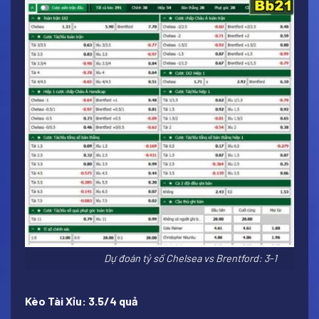
Dự đoán tỷ số Chelsea vs Brentford: 3-1
Kèo Tài Xỉu: 3.5/4 quả