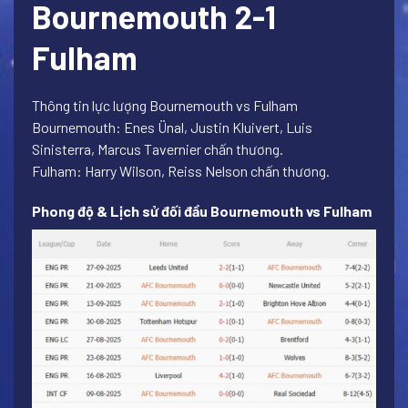
Bournemouth 2-1
Fulham
Thông tin lực lượng Bournemouth vs Fulham
Bournemouth: Enes Ünal, Justin Kluivert, Luis
Sinisterra, Marcus Tavernier chấn thương.
Fulham: Harry Wilson, Reiss Nelson chấn thương.
Phong độ & Lịch sử đối đầu Bournemouth vs Fulham