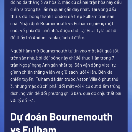
đó họ đã thắng 3 và hòa 2, mặc dù cả hai trận hòa này đều
diễn ra trong hai lần ra quân gần đây nhất. Tại vòng đấu
thứ 7, đội bóng thành London sẽ tiếp Fulham trên sân
nhà. Nhận định Bournemouth vs Fulham nghiêng một
chút về phía đội chủ nhà, được chơi tại Vitality là cơ hội
để thầy trò Andoni Iraola giành 3 điểm.
Người hâm mộ Bournemouth tự tin vào một kết quả tốt
trên sân nhà, bởi đội bóng này chỉ để thua 1 lần trong 7
trận Ngoại hạng Anh gần nhất tại Sân vận động Vitality,
giành chiến thắng 4 lần và giữ sạch lưới 4 lần. Bên kia
chiến tuyến, Fulham đã dẫn trước Aston Villa ở phút thứ
3, nhưng mặc dù chỉ phải đối mặt với 4 cú dứt điểm trúng
đích, họ vẫn để đối phương ghi 3 bàn, qua đó chịu thất bại
với tỷ số 1-3.
Dự đoán Bournemouth
vs Fulham