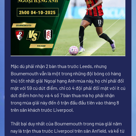
Mặc dù phải nhận 2 bàn thua trước Leeds, nhưng
Bournemouth vẫn là một trong những đội bóng có hàng
thủ tốt nhất giải Ngoại hạng Anh mùa này, họ chỉ phải đối
mặt với 59 cú dứt điểm, chỉ có 4 đội phải đối mặt với ít cú
dứt điểm hơn họ và 4 số 7 bàn thua mà họ phải nhận
trong mùa giải này đến ở trận đấu đầu tiên vào tháng 8
trên sân khách trước Liverpool.
Thất bại duy nhất của Bournemouth trong mùa giải năm
nay là trận thua trước Liverpool trên sân Anfield, và kể từ