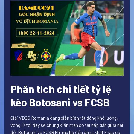
Phân tích chi tiết tỷ lệ
kèo Botosani vs FCSB
Giải VĐQG Romania đang diễn biến rất đáng khó lường,
vòng 17 tới đây sẽ chứng kiến màn so tài hấp dẫn giữa hai
đội Botosani vs FCSB khi mà họ đều đang khát khao có