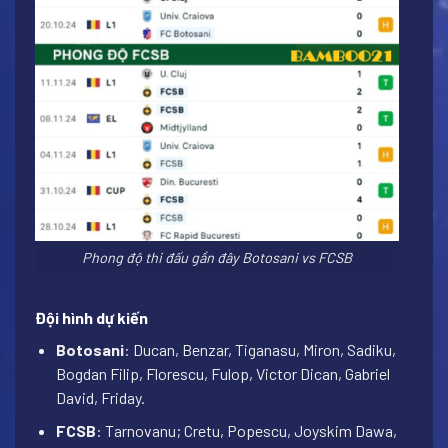
Phong độ thi đấu gần đây Botosani vs FCSB
Đội hình dự kiến
Botosani
: Ducan, Benzar, Tiganasu, Miron, Sadiku,
Bogdan Filip, Florescu, Fulop, Victor Dican, Gabriel
David, Friday.
FCSB
: Tarnovanu; Cretu, Popescu, Joyskim Dawa,