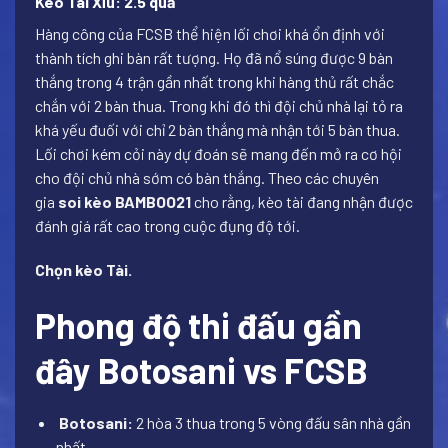
Kèo Tài Xỉu: 2.5 quả
Hàng công của FCSB thể hiện lối chơi khá ổn định với
thành tích ghi bàn rất tượng. Họ đã nổ súng được 9 bàn
thắng trong 4 trận gần nhất trong khi hàng thủ rất chắc
chắn với 2 bàn thua. Trong khi đó thì đội chủ nhà lại tỏ ra
khá yếu đuối với chỉ 2 bàn thắng mà nhận tới 5 bàn thua.
Lối chơi kém cỏi này dự đoán sẽ mang đến mở ra cơ hội
cho đội chủ nhà sớm có bàn thắng. Theo các chuyên
gia
soi kèo BAMBOO21
cho rằng, kèo tài đang nhận được
đánh giá rất cao trong cuộc đụng độ tới.
Chọn kèo Tài.
Phong độ thi đấu gần
đây Botosani vs FCSB
Botosani:
2 hòa 3 thua trong 5 vòng đấu sân nhà gần
nhất