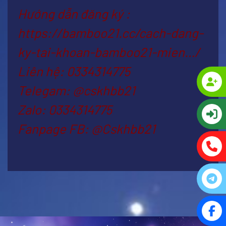
Hướng dẫn đăng ký :
https://bamboo21.cc/cach-dang-
ky-tai-khoan-bamboo21-mien…/
Liên hệ: 0334314775
Telegam: @cskhbb21
Zalo: 0334314775
Fanpage FB: @Cskhbb21