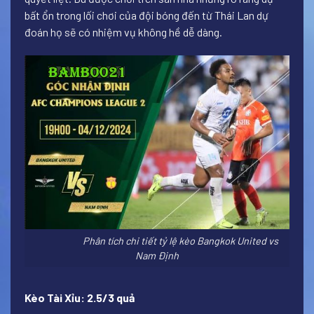
bất ổn trong lối chơi của đội bóng đến từ Thái Lan dự
đoán họ sẽ có nhiệm vụ không hề dễ dàng.
Phân tích chi tiết tỷ lệ kèo Bangkok United vs
Nam Định
Kèo Tài Xỉu: 2.5/3 quả