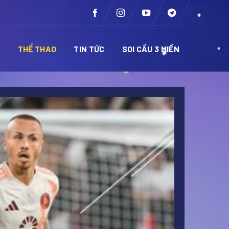
Ề
THỂ THAO
TIN TỨC
SOI CẦU 3 MIỀN