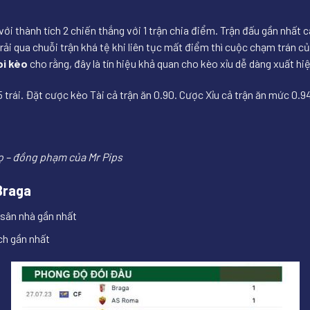
i thành tích 2 chiến thắng với 1 trận chia điểm. Trận đấu gần nhất cá
trải qua chuỗi trận khá tệ khi liên tục mất điểm thì cuộc chạm trán 
i kèo
cho rằng, đây là tín hiệu khả quan cho kèo xỉu dễ dàng xuất hiệ
trái. Đặt cược kèo Tài cả trận ăn 0.90. Cược Xỉu cả trận ăn mức 0.9
ọ – đồng phạm của Mr Pips
Braga
 sân nhà gần nhất
ch gần nhất