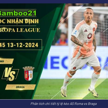
Phân tích chi tiết tỷ lệ kèo AS Roma vs Braga