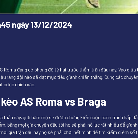
h45 ngày 13/12/2024
S Roma đang có phong độ tệ hại trước thềm trận đấu này. Vào giữa t
iệu rằng đội nào sẽ đạt mục tiêu giành chiến thắng. Cùng các chuyê
ặt cược chính xác.
lệ kèo AS Roma vs Braga
 tuần này, giới hâm mộ sẽ được chứng kiến cuộc cạnh tranh hấp dẫ
ểm, bằng mọi giá chuyến đấu tới họ sẽ phải nỗ lực rất nhiều để giàn
ọi giá trận đấu này họ sẽ phải chơi hết mình để tìm kiếm điểm số t