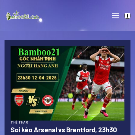
Skip
to
content
THỂ THAO
Soi kèo Arsenal vs Brentford, 23h30