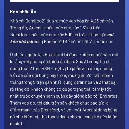
Kèo châu Âu
Nhà cái Bamboo21 đưa ra mức kèo hòa ăn 4.25 cả trận.
Trong đó, Arsenal nhận mức cược ăn 1.61 cả trận.
Brentford nhận mức cược ăn 5.10 cả trận. Tham gia
soi
kèo nhà cái
cùng Bamboo21 để có cơ hội ăn cược cao.
Ở chiều ngược lại, Brentford lại đang khiến người hâm mộ
lo lắng với phong độ thiếu ổn định. Sau 31 vòng, họ chỉ
đứng thứ 12 trên BXH – một vị trí phản ánh đúng những
vấn đề của đội bóng này trong mùa giải. Với chỉ 1 chiến
thắng trong 5 trận gần nhất, cùng 2 trận hòa và 2 thất bại,
rõ ràng đội khách không có được trạng thái tâm lý tốt
nhất trước chuyến hành quân đầy giông bão tới Emirates.
Thêm vào đó, thi đấu trên sân khách chưa bao giờ là
điểm mạnh của Brentford, và với một Arsenal đang bùng
nổ như hiện tại, thử thách dành cho họ càng trở nên khắc
nghiệt.