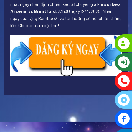
nhật ngay nhận định chuẩn xác từ chuyên gia khi
soi kèo
Arsenal vs Brentford
, 23h30 ngày 12/4/2025 Nhận
ngay quà tặng Bamboo21 và tận hưởng cơ hội chiến thắng
lớn. Chúc anh em bội thu!