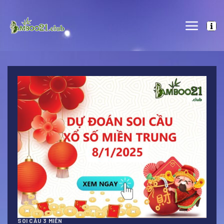
Skip
to
content
SOI CẦU 3 MIỀN