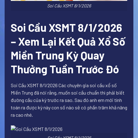
Soi Cầu XSMT 8/1/2026
Soi Cầu XSMT 8/1/2026
– Xem Lại Kết Quả Xổ Số
Miền Trung Kỳ Quay
Thưởng Tuần Trước Đó
Soi Cầu XSMT 8/1/2026 Các chuyên gia soi cầu xổ số
Miền Trung đã nói rằng, muốn soi cầu chuẩn thì phải biết
đường cầu của kỳ trước ra sao. Sau đó anh em mới tính
toán ra được kỳ này con số nào sẽ có phần trăm khả năng
ra cao nhé.
Soi Cầu XSMT 8/1/2026