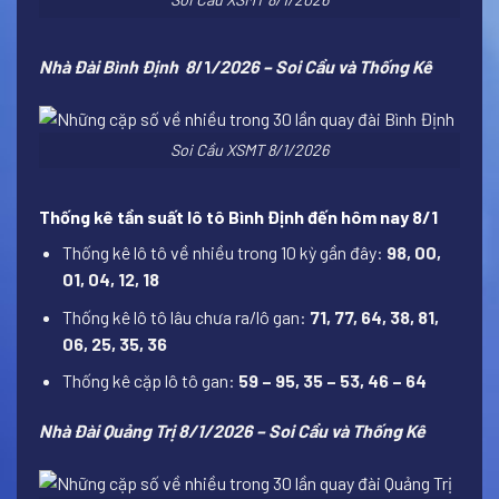
Nhà Đài Bình Định 8
/1
/2026
– Soi Cầu và Thống Kê
Soi Cầu XSMT 8/1/2026
Thống kê tần suất lô tô Bình Định đến hôm nay 8/1
Thống kê lô tô về nhiều trong 10 kỳ gần đây:
98, 00,
01, 04, 12, 18
Thống kê lô tô lâu chưa ra/lô gan:
71, 77, 64, 38, 81,
06, 25, 35, 36
Thống kê cặp lô tô gan:
59 – 95, 35 – 53, 46 – 64
Nhà Đài Quảng Trị 8/1/2026
– Soi Cầu và Thống Kê