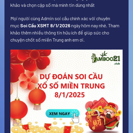
khảo và chọn cặp số mà mình tin dùng nhất
Mọi người cùng Admin soi cầu chính xác với chuyên
mục
Soi Cầu XSMT 8/1/2026
ngày hôm nay nhé. Tham
khảo thêm nhiều thông tin hữu ích để giúp sức cho
chuyện chốt số miền Trung anh em ơi.