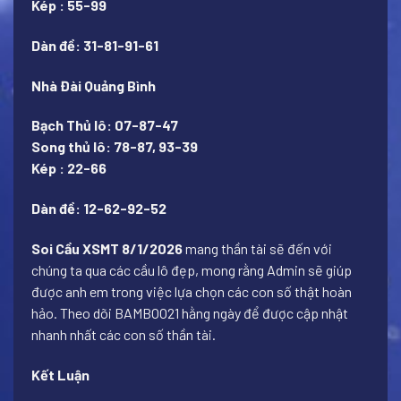
Kép : 55-99
Dàn đề: 31-81-91-61
Nhà Đài Quảng Bình
Bạch Thủ lô: 07-87-47
Song thủ lô: 78-87, 93-39
Kép : 22-66
Dàn đề: 12-62-92-52
Soi Cầu XSMT 8/1/2026
mang thần tài sẽ đến với
chúng ta qua các cầu lô đẹp, mong rằng Admin sẽ giúp
được anh em trong việc lựa chọn các con số thật hoàn
hảo. Theo dõi BAMBOO21 hằng ngày để được cập nhật
nhanh nhất các con số thần tài.
Kết Luận