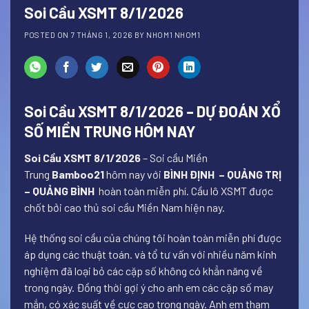
Soi Cầu XSMT 8/1/2026
POSTED ON
7 THÁNG 1, 2026
BY
NHOM1 NHOM1
Soi Cầu XSMT 8/1/2026 – DỰ ĐOÁN XỔ
SỐ MIỀN TRUNG HÔM NAY
Soi Cầu XSMT 8/1/2026
– Soi cầu Miền
Trung
Bamboo21
hôm nay với
BÌNH ĐỊNH
– QUẢNG TRỊ
– QUẢNG BÌNH
hoàn toàn miễn phí. Cầu lô XSMT được
chốt bởi cao thủ soi cầu Miền Nam hiện nay.
Hệ thống soi cầu của chúng tôi hoàn toàn miễn phí được
áp dụng các thuật toán. và tổ tư vấn với nhiều năm kinh
nghiệm đã loại bỏ các cặp số không có khẳn năng về
trong ngày. Đồng thời gợi ý cho anh em các cặp số may
mắn, có xác suất về cực cao trong ngày. Anh em tham