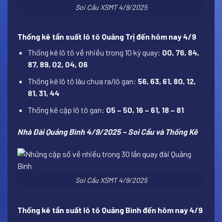
Soi Cầu XSMT 4/9/2025
Thống kê tần suất lô tô Quảng Trị đến hôm nay 4/9
Thống kê lô tô về nhiều trong 10 kỳ quay:
00, 76, 84,
87, 89, 02, 04, 06
Thống kê lô tô lâu chưa ra/lô gan:
56, 63, 61, 80, 12,
81, 31, 44
Thống kê cặp lô tô gan:
05 – 50, 16 – 61, 18 – 81
Nhà Đài Quảng Bình 4/9/2025
– Soi Cầu và Thống Kê
Soi Cầu XSMT 4/9/2025
Thống kê tần suất lô tô Quảng Bình đến hôm nay 4/9