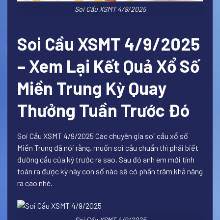
Soi Cầu XSMT 4/9/2025
Soi Cầu XSMT 4/9/2025
– Xem Lại Kết Quả Xổ Số
Miền Trung Kỳ Quay
Thưởng Tuần Trước Đó
Soi Cầu XSMT 4/9/2025 Các chuyên gia soi cầu xổ số
Miền Trung đã nói rằng, muốn soi cầu chuẩn thì phải biết
đường cầu của kỳ trước ra sao. Sau đó anh em mới tính
toán ra được kỳ này con số nào sẽ có phần trăm khả năng
ra cao nhé.
Soi Cầu XSMT 4/9/2025