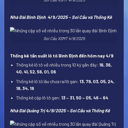
Nhà Đài Bình Định 4
/9
/2025
– Soi Cầu và Thống Kê
Soi Cầu XSMT 4/9/2025
Thống kê tần suất lô tô Bình Định đến hôm nay 4/9
Thống kê lô tô về nhiều trong 10 kỳ gần đây:
16, 36,
40, 41, 52, 56, 01, 06
Thống kê lô tô lâu chưa ra/lô gan:
13, 79, 03, 05, 24,
18, 34, 19
Thống kê cặp lô tô gan:
13 – 31, 50 – 05, 46 – 64
Nhà Đài Quảng Trị 4/9/2025
– Soi Cầu và Thống Kê