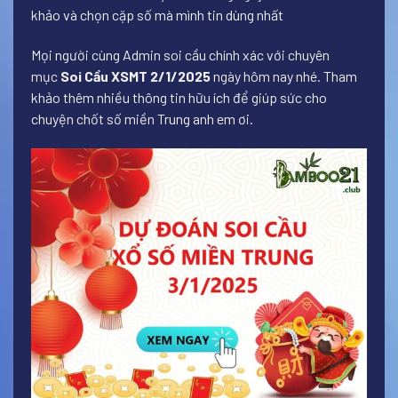
khảo và chọn cặp số mà mình tin dùng nhất
Mọi người cùng Admin soi cầu chính xác với chuyên
mục
Soi Cầu XSMT 2/1/2025
ngày hôm nay nhé. Tham
khảo thêm nhiều thông tin hữu ích để giúp sức cho
chuyện chốt số miền Trung anh em ơi.