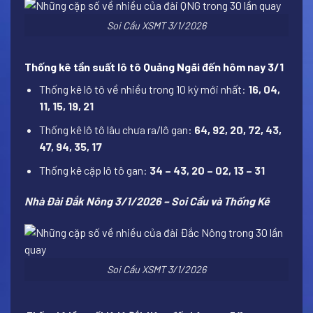
Soi Cầu XSMT 3/1/2026
Thống kê tần suất lô tô Quảng Ngãi đến hôm nay 3/1
Thống kê lô tô về nhiều trong 10 kỳ mới nhất:
16, 04,
11, 15, 19, 21
Thống kê lô tô lâu chưa ra/lô gan:
64, 92, 20, 72, 43,
47, 94, 35, 17
Thống kê cặp lô tô gan:
34 – 43, 20 – 02, 13 – 31
Nhà Đài Đắk Nông 3/1/2026
– Soi Cầu và Thống Kê
Soi Cầu XSMT 3/1/2026