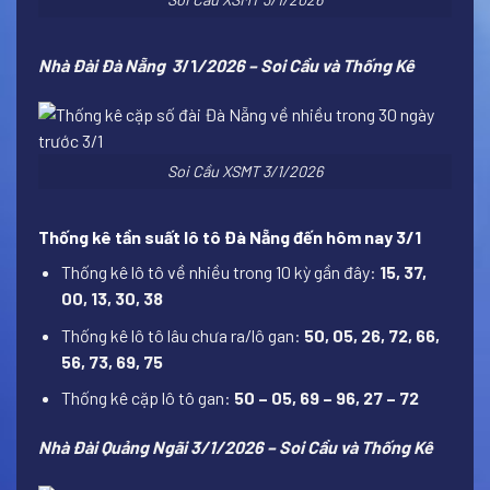
Nhà Đài Đà Nẵng 3
/1
/2026
– Soi Cầu và Thống Kê
Soi Cầu XSMT 3/1/2026
Thống kê tần suất lô tô Đà Nẵng đến hôm nay 3/1
Thống kê lô tô về nhiều trong 10 kỳ gần đây:
15, 37,
00, 13, 30, 38
Thống kê lô tô lâu chưa ra/lô gan:
50, 05, 26, 72, 66,
56, 73, 69, 75
Thống kê cặp lô tô gan:
50 – 05, 69 – 96, 27 – 72
Nhà Đài Quảng Ngãi 3/1/2026
– Soi Cầu và Thống Kê