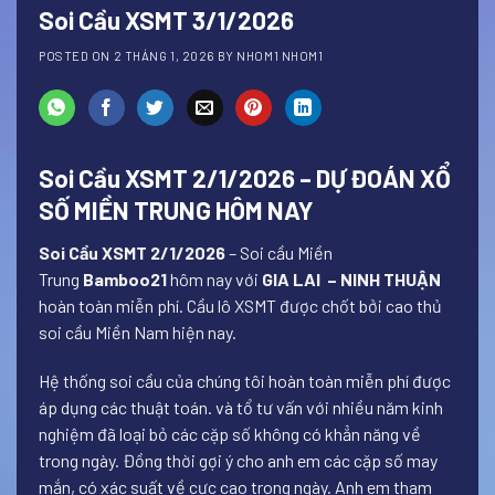
Soi Cầu XSMT 3/1/2026
POSTED ON
2 THÁNG 1, 2026
BY
NHOM1 NHOM1
Soi Cầu XSMT 2/1/2026 – DỰ ĐOÁN XỔ
SỐ MIỀN TRUNG HÔM NAY
Soi Cầu XSMT 2/1/2026
– Soi cầu Miền
Trung
Bamboo21
hôm nay với
GIA LAI – NINH THUẬN
hoàn toàn miễn phí. Cầu lô XSMT được chốt bởi cao thủ
soi cầu Miền Nam hiện nay.
Hệ thống soi cầu của chúng tôi hoàn toàn miễn phí được
áp dụng các thuật toán. và tổ tư vấn với nhiều năm kinh
nghiệm đã loại bỏ các cặp số không có khẳn năng về
trong ngày. Đồng thời gợi ý cho anh em các cặp số may
mắn, có xác suất về cực cao trong ngày. Anh em tham