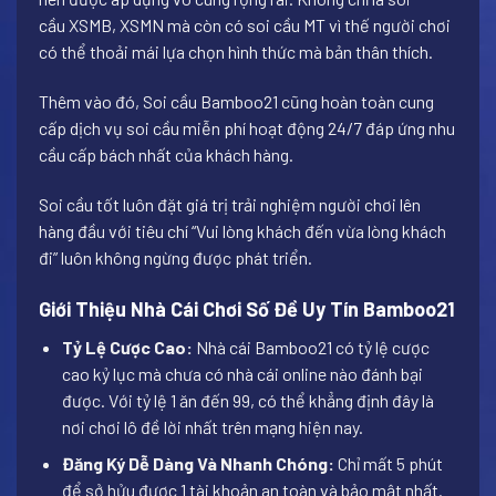
cầu
XSMB
,
XSMN
mà còn có soi cầu MT vì thế người chơi
có thể thoải mái lựa chọn hình thức mà bản thân thích.
Thêm vào đó, Soi cầu Bamboo21 cũng hoàn toàn cung
cấp dịch vụ soi cầu miễn phí hoạt động 24/7 đáp ứng nhu
cầu cấp bách nhất của khách hàng.
Soi cầu tốt luôn đặt giá trị trải nghiệm người chơi lên
hàng đầu với tiêu chí “Vui lòng khách đến vừa lòng khách
đi” luôn không ngừng được phát triển.
Giới Thiệu Nhà Cái Chơi Số Đề Uy Tín Bamboo21
Tỷ Lệ Cược Cao:
Nhà cái Bamboo21 có tỷ lệ cược
cao kỷ lục mà chưa có nhà cái online nào đánh bại
được. Với tỷ lệ 1 ăn đến 99, có thể khẳng định đây là
nơi chơi lô đề lời nhất trên mạng hiện nay.
Đăng Ký Dễ Dàng Và Nhanh Chóng
:
Chỉ mất 5 phút
để sở hửu được 1 tài khoản an toàn và bảo mật nhất.