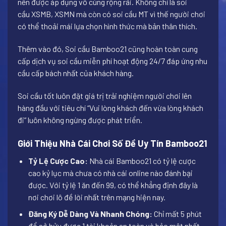
nên được áp dụng vô cùng rộng rãi. Không chỉ là soi
cầu
XSMB
,
XSMN
mà còn có soi cầu MT vì thế người chơi
có thể thoải mái lựa chọn hình thức mà bản thân thích.
Thêm vào đó, Soi cầu Bamboo21 cũng hoàn toàn cung
cấp dịch vụ soi cầu miễn phí hoạt động 24/7 đáp ứng nhu
cầu cấp bách nhất của khách hàng.
Soi cầu tốt luôn đặt giá trị trải nghiệm người chơi lên
hàng đầu với tiêu chí “Vui lòng khách đến vừa lòng khách
đi” luôn không ngừng được phát triển.
Giới Thiệu Nhà Cái Chơi Số Đề Uy Tín Bamboo21
Tỷ Lệ Cược Cao:
Nhà cái Bamboo21 có tỷ lệ cược
cao kỷ lục mà chưa có nhà cái online nào đánh bại
được. Với tỷ lệ 1 ăn đến 99, có thể khẳng định đây là
nơi chơi lô đề lời nhất trên mạng hiện nay.
Đăng Ký Dễ Dàng Và Nhanh Chóng
:
Chỉ mất 5 phút
để sở hửu được 1 tài khoản an toàn và bảo mật nhất.