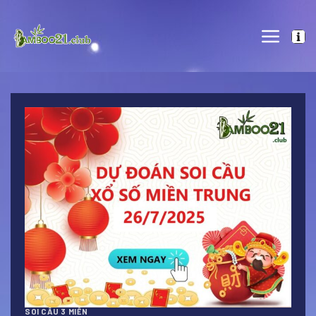
Skip
to
content
SOI CẦU 3 MIỀN