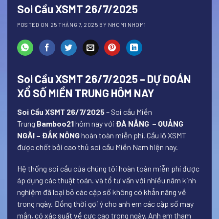
Soi Cầu XSMT 26/7/2025
POSTED ON
25 THÁNG 7, 2025
BY
NHOM1 NHOM1
Soi Cầu XSMT 26/7/2025 – DỰ ĐOÁN
XỔ SỐ MIỀN TRUNG HÔM NAY
Soi Cầu XSMT 26/7/2025
– Soi cầu Miền
Trung
Bamboo21
hôm nay với
ĐÀ NẴNG
– QUẢNG
NGÃI – ĐẮK
NÔNG
hoàn toàn miễn phí. Cầu lô XSMT
được chốt bởi cao thủ soi cầu Miền Nam hiện nay.
Hệ thống soi cầu của chúng tôi hoàn toàn miễn phí được
áp dụng các thuật toán. và tổ tư vấn với nhiều năm kinh
nghiệm đã loại bỏ các cặp số không có khẳn năng về
trong ngày. Đồng thời gợi ý cho anh em các cặp số may
mắn, có xác suất về cực cao trong ngày. Anh em tham