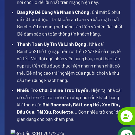
nơi chơi lô đề lời nhất trên mạng hiện nay.
Đăng Ký Dễ Dàng Và Nhanh Chóng
:
Chỉ mất 5 phút
để sở hửu được 1 tài khoản an toàn và bảo mật nhất.
Bamboo21 áp dụng hệ thống tân tiến và hiện đại nhất.
Để đảm bảo an toàn thông tin khách hàng.
Thanh Toán Uy Tín Và Linh Đọng:
Nhà cái
Bamboo21 hỗ trợ nạp tiền rút tiền 24/7 kể cả ngày lễ
và tết. Với đội ngũ nhân viên hùng hậu, mọi thao tác
nạp rút tiền đều được thực hiện nhanh nhẹn nhất có
thể. Để nâng cao trải nghiệm của người chơi và nhu
cầu tiêu dùng khách hàng.
Nhiều Trò Chơi Online Trưc Tuyến:
Hiện tại nhà cái
có sẵn trên 40 trò chơi đáp ứng nhu cầu khách hàng
khi tham gia.
Bài Baccarat, Bài Long Hổ , Xóc Dĩa ,
Bầu Cua, Tài Xỉu, Roulette…
Còn nhiều trò chơi dân
gian đang chờ bạn khám phá.