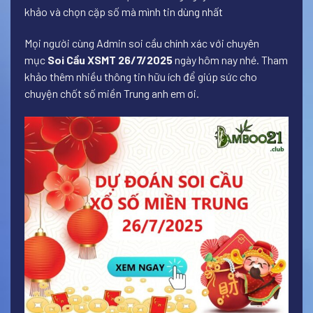
khảo và chọn cặp số mà mình tin dùng nhất
Mọi người cùng Admin soi cầu chính xác với chuyên
mục
Soi Cầu XSMT 26/7/2025
ngày hôm nay nhé. Tham
khảo thêm nhiều thông tin hữu ích để giúp sức cho
chuyện chốt số miền Trung anh em ơi.