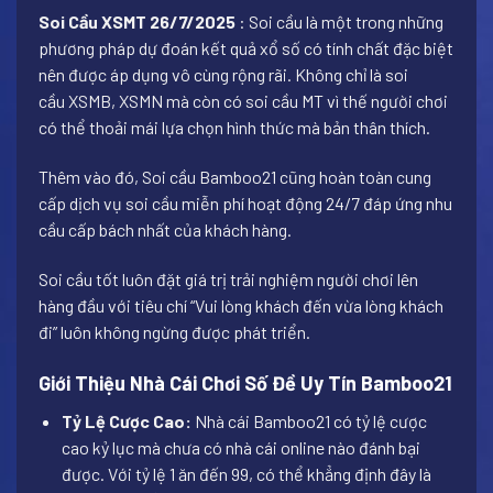
Soi Cầu XSMT 26/7/2025
: Soi cầu là một trong những
phương pháp dự đoán kết quả xổ số có tính chất đặc biệt
nên được áp dụng vô cùng rộng rãi. Không chỉ là soi
cầu
XSMB
,
XSMN
mà còn có soi cầu MT vì thế người chơi
có thể thoải mái lựa chọn hình thức mà bản thân thích.
Thêm vào đó, Soi cầu Bamboo21 cũng hoàn toàn cung
cấp dịch vụ soi cầu miễn phí hoạt động 24/7 đáp ứng nhu
cầu cấp bách nhất của khách hàng.
Soi cầu tốt luôn đặt giá trị trải nghiệm người chơi lên
hàng đầu với tiêu chí “Vui lòng khách đến vừa lòng khách
đi” luôn không ngừng được phát triển.
Giới Thiệu Nhà Cái Chơi Số Đề Uy Tín Bamboo21
Tỷ Lệ Cược Cao:
Nhà cái Bamboo21 có tỷ lệ cược
cao kỷ lục mà chưa có nhà cái online nào đánh bại
được. Với tỷ lệ 1 ăn đến 99, có thể khẳng định đây là