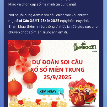
khảo và chọn cặp số mà mình tin dùng nhất
Mọi người cùng Admin soi cầu chính xác với chuyên
mục
Soi Cầu XSMT 25/9/2025
ngày hôm nay nhé.
Tham khảo thêm nhiều thông tin hữu ích để giúp sức cho
chuyện chốt số miền Trung anh em ơi.