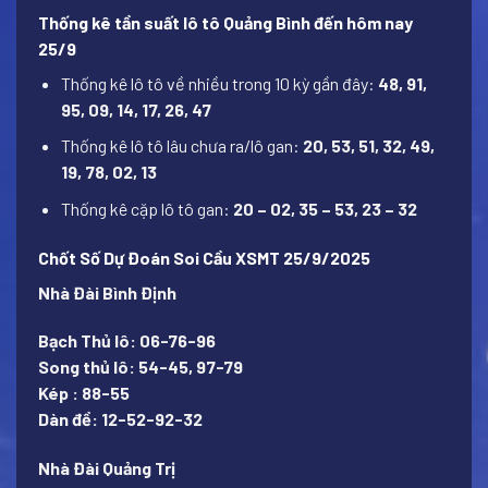
Thống kê tần suất lô tô Quảng Bình đến hôm nay
25/9
Thống kê lô tô về nhiều trong 10 kỳ gần đây:
48, 91,
95, 09, 14, 17, 26, 47
Thống kê lô tô lâu chưa ra/lô gan:
20, 53, 51, 32, 49,
19, 78, 02, 13
Thống kê cặp lô tô gan:
20 – 02, 35 – 53, 23 – 32
Chốt Số Dự Đoán Soi Cầu XSMT 25/9/2025
Nhà Đài Bình Định
Bạch Thủ lô: 06-76-96
Song thủ lô: 54-45, 97-79
Kép : 88-55
Dàn đề: 12-52-92-32
Nhà Đài Quảng Trị