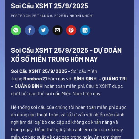
Soi Cầu XSMT 25/9/2025
POSTED ON
25 THÁNG 9, 2025
BY
NHOM1 NHOM1
Soi Cầu XSMT 25/9/2025 – DỰ ĐOÁN
XỔ SỐ MIỀN TRUNG HÔM NAY
Soi Cầu XSMT 25/9/2025
– Soi cầu Miền
Trung
Bamboo21
hôm nay với
BÌNH ĐỊNH
– QUẢNG TRỊ
– QUẢNG BÌNH
hoàn toàn miễn phí. Cầu lô XSMT được
chốt bởi cao thủ soi cầu Miền Nam hiện nay.
Hệ thống soi cầu của chúng tôi hoàn toàn miễn phí được
áp dụng các thuật toán. và tổ tư vấn với nhiều năm kinh
nghiệm đã loại bỏ các cặp số không có khẳn năng về
trong ngày. Đồng thời gợi ý cho anh em các cặp số may
mắn, có xác suất về cực cao trong ngày. Anh em tham