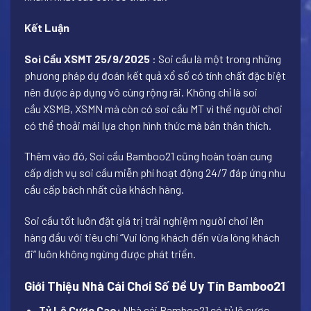
Kết Luận
Soi Cầu XSMT 25/9/2025
: Soi cầu là một trong những
phương pháp dự đoán kết quả xổ số có tính chất đặc biệt
nên được áp dụng vô cùng rộng rãi. Không chỉ là soi
cầu
XSMB
,
XSMN
mà còn có soi cầu MT vì thế người chơi
có thể thoải mái lựa chọn hình thức mà bản thân thích.
Thêm vào đó, Soi cầu Bamboo21 cũng hoàn toàn cung
cấp dịch vụ soi cầu miễn phí hoạt động 24/7 đáp ứng nhu
cầu cấp bách nhất của khách hàng.
Soi cầu tốt luôn đặt giá trị trải nghiệm người chơi lên
hàng đầu với tiêu chí “Vui lòng khách đến vừa lòng khách
đi” luôn không ngừng được phát triển.
Giới Thiệu Nhà Cái Chơi Số Đề Uy Tín Bamboo21
Tỷ Lệ Cược Cao:
Nhà cái Bamboo21 có tỷ lệ cược