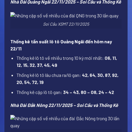
Nhà Đài Quảng Ngãi 22/11/2025
– Soi Cầu và Thống Kê
Soi Cầu XSMT 22/11/2025
Thống kê tần suất lô tô Quảng Ngãi đến hôm nay
22/11
Thống kê lô tô về nhiều trong 10 kỳ mới nhất:
06, 11,
12, 15, 32, 37, 45, 49
Thống kê lô tô lâu chưa ra/lô gan:
42, 64, 30, 87, 92,
20, 54, 72, 19
Thống kê cặp lô tô gan:
34 – 43, 80 – 08, 24 – 42
Nhà Đài Đắk Nông 22/11/2025
– Soi Cầu và Thống Kê