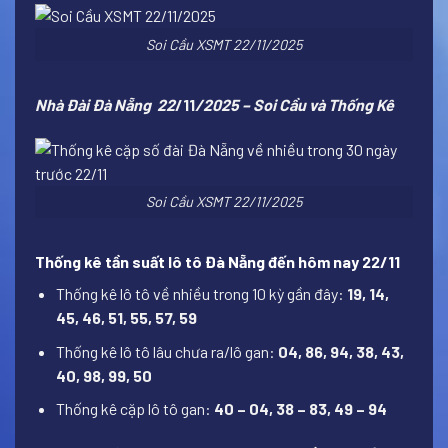
Soi Cầu XSMT 22/11/2025
Nhà Đài Đà Nẵng 22
/11
/2025
– Soi Cầu và Thống Kê
Soi Cầu XSMT 22/11/2025
Thống kê tần suất lô tô Đà Nẵng đến hôm nay 22/11
Thống kê lô tô về nhiều trong 10 kỳ gần đây:
19, 14,
45, 46, 51, 55, 57, 59
Thống kê lô tô lâu chưa ra/lô gan:
04, 86, 94, 38, 43,
40, 98, 99, 50
Thống kê cặp lô tô gan:
40 – 04, 38 – 83, 49 – 94