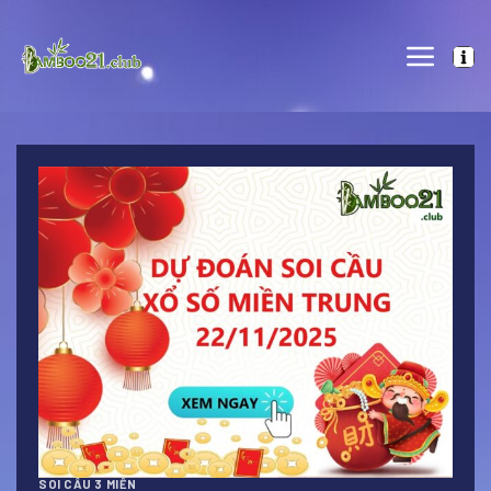
Skip
to
content
SOI CẦU 3 MIỀN