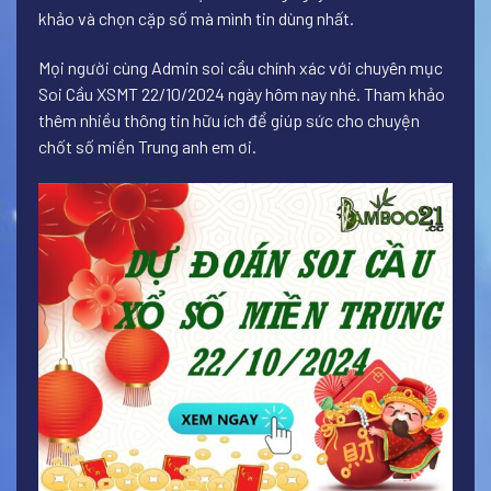
khảo và chọn cặp số mà mình tin dùng nhất.
Mọi người cùng Admin soi cầu chính xác với chuyên mục
Soi Cầu XSMT 22/10/2024 ngày hôm nay nhé. Tham khảo
thêm nhiều thông tin hữu ích để giúp sức cho chuyện
chốt số miền Trung anh em ơi.