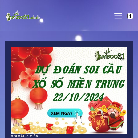
Skip
to
content
SOI CẦU 3 MIỀN