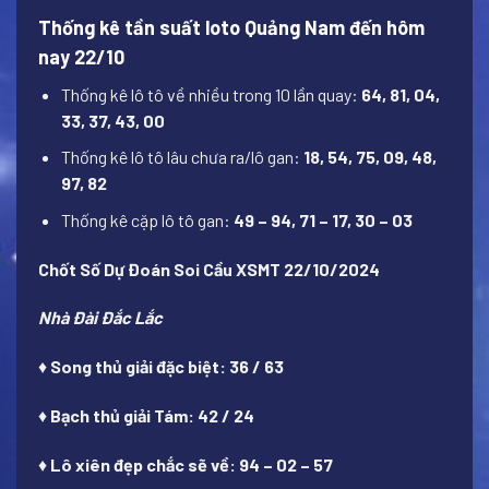
Thống kê tần suất loto Quảng Nam đến hôm
nay 22/10
Thống kê lô tô về nhiều trong 10 lần quay:
64, 81, 04,
33, 37, 43, 00
Thống kê lô tô lâu chưa ra/lô gan:
18, 54, 75, 09, 48,
97, 82
Thống kê cặp lô tô gan:
49 – 94, 71 – 17, 30 – 03
Chốt Số Dự Đoán Soi Cầu XSMT 22/10/2024
Nhà Đài Đắc Lắc
♦
Song thủ giải đặc biệt:
36 / 63
♦
Bạch thủ giải Tám:
42 / 24
♦
Lô xiên đẹp chắc sẽ về:
94 – 02 – 57