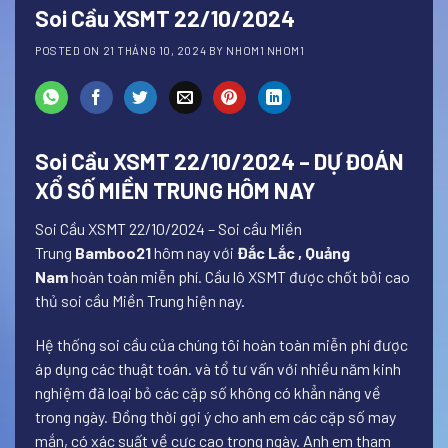
Soi Cầu XSMT 22/10/2024
POSTED ON
21 THÁNG 10, 2024
BY
NHOM1 NHOM1
Soi Cầu XSMT 22/10/2024 – DỰ ĐOÁN
XỔ SỐ MIỀN TRUNG HÔM NAY
Soi Cầu XSMT 22/10/2024 – Soi cầu Miền
Trung
Bamboo21
hôm nay với
Đắc Lắc , Quảng
Nam
hoàn toàn miễn phí. Cầu lô XSMT được chốt bởi cao
thủ soi cầu Miền Trung hiện nay.
Hệ thống soi cầu của chúng tôi hoàn toàn miễn phí được
áp dụng các thuật toán. và tổ tư vấn với nhiều năm kinh
nghiệm đã loại bỏ các cặp số không có khẳn năng về
trong ngày. Đồng thời gợi ý cho anh em các cặp số may
mắn, có xác suất về cực cao trong ngày. Anh em tham