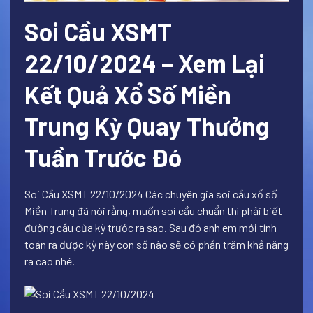
Soi Cầu XSMT
22/10/2024 – Xem Lại
Kết Quả Xổ Số Miền
Trung Kỳ Quay Thưởng
Tuần Trước Đó
Soi Cầu XSMT 22/10/2024 Các chuyên gia soi cầu xổ số
Miền Trung đã nói rằng, muốn soi cầu chuẩn thì phải biết
đường cầu của kỳ trước ra sao. Sau đó anh em mới tính
toán ra được kỳ này con số nào sẽ có phần trăm khả năng
ra cao nhé.