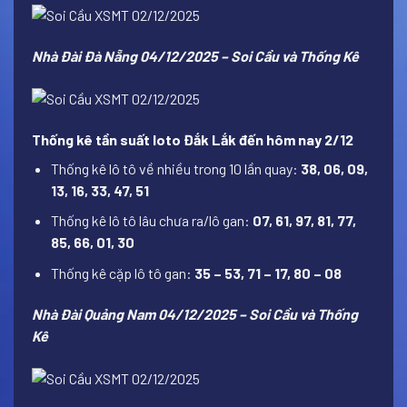
Nhà Đài Đà Nẵng 04/12
/2025
– Soi Cầu và Thống Kê
Thống kê tần suất loto Đắk Lắk đến hôm nay 2/12
Thống kê lô tô về nhiều trong 10 lần quay:
38, 06, 09,
13, 16, 33, 47, 51
Thống kê lô tô lâu chưa ra/lô gan:
07, 61, 97, 81, 77,
85, 66, 01, 30
Thống kê cặp lô tô gan:
35 – 53, 71 – 17, 80 – 08
Nhà Đài Quảng Nam 04/12
/2025
– Soi Cầu và Thống
Kê