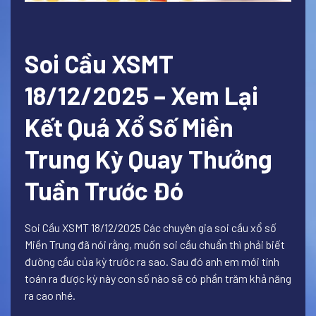
Soi
Cầu XSMT
18/12/2025 – Xem Lại
Kết Quả Xổ Số Miền
Trung Kỳ Quay Thưởng
Tuần Trước Đó
Soi Cầu XSMT 18/12/2025 Các chuyên gia soi cầu xổ số
Miền Trung đã nói rằng, muốn soi cầu chuẩn thì phải biết
đường cầu của kỳ trước ra sao. Sau đó anh em mới tính
toán ra được kỳ này con số nào sẽ có phần trăm khả năng
ra cao nhé.