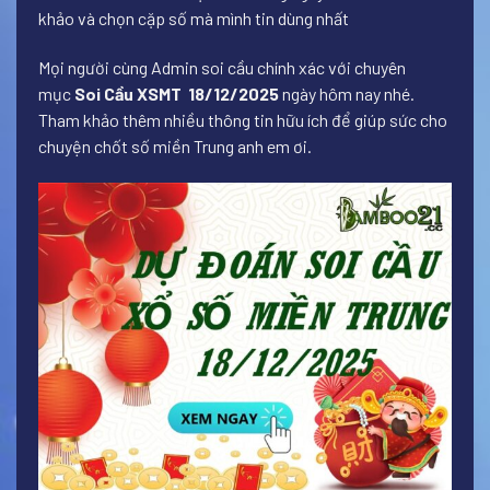
khảo và chọn cặp số mà mình tin dùng nhất
Mọi người cùng Admin soi cầu chính xác với chuyên
mục
Soi Cầu XSMT 18/12/2025
ngày hôm nay nhé.
Tham khảo thêm nhiều thông tin hữu ích để giúp sức cho
chuyện chốt số miền Trung anh em ơi.