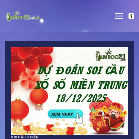
Skip
to
content
SOI CẦU 3 MIỀN