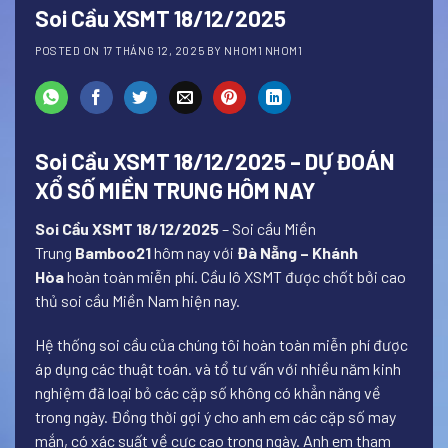
Soi Cầu XSMT 18/12/2025
POSTED ON
17 THÁNG 12, 2025
BY
NHOM1 NHOM1
Soi Cầu XSMT 18/12/2025 – DỰ ĐOÁN
XỔ SỐ MIỀN TRUNG HÔM NAY
Soi Cầu XSMT 18/12/2025
– Soi cầu Miền
Trung
Bamboo21
hôm nay với
Đà Nẵng – Khánh
Hòa
hoàn toàn miễn phí. Cầu lô XSMT được chốt bởi cao
thủ soi cầu Miền Nam hiện nay.
Hệ thống soi cầu của chúng tôi hoàn toàn miễn phí được
áp dụng các thuật toán. và tổ tư vấn với nhiều năm kinh
nghiệm đã loại bỏ các cặp số không có khẳn năng về
trong ngày. Đồng thời gợi ý cho anh em các cặp số may
mắn, có xác suất về cực cao trong ngày. Anh em tham