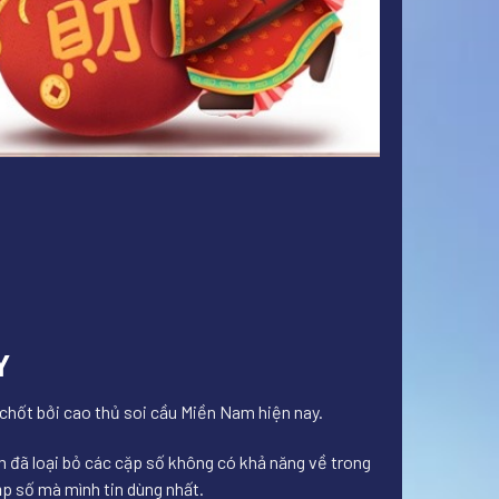
Y
chốt bởi cao thủ soi cầu Miền Nam hiện nay.
m đã loại bỏ các cặp số không có khả năng về trong
p số mà mình tin dùng nhất.