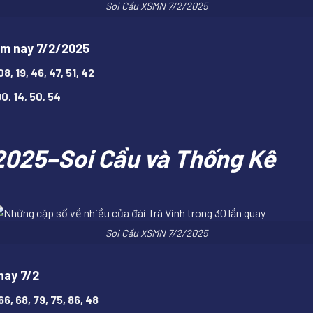
Soi Cầu XSMN 7/2/2025
hôm nay 7/2/2025
08, 19, 46, 47, 51, 42
 90, 14, 50, 54
/2025
–Soi Cầu và Thống Kê
Soi Cầu XSMN 7/2/2025
nay 7/2
66, 68, 79, 75, 86, 48