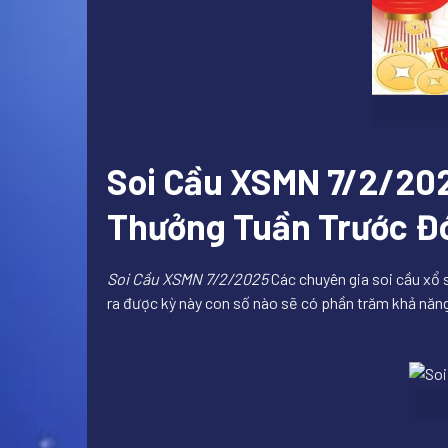
Soi Cầu XSMN 7/2/202
Thưởng Tuần Trước Đ
Soi Cầu XSMN 7/2/2025
Các chuyên gia soi cầu xổ 
ra được kỳ này con số nào sẽ có phần trăm khả năng