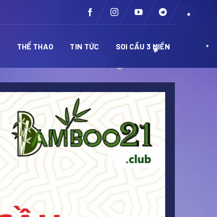
Ề
THỂ THAO
TIN TỨC
SOI CẦU 3 MIỀN