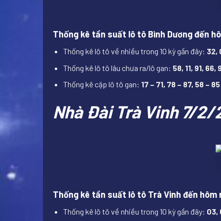
Thống kê tần suất lô tô Bình Dương đến 
Thống kê lô tô về nhiều trong 10 kỳ gần đây:
32, 
Thống kê lô tô lâu chưa ra/lô gan:
58, 11, 91, 66,
Thống kê cặp lô tô gan:
17 – 71, 78 – 87, 58 – 85
Nhà Đài Trà Vinh 7/2
Thống kê tần suất lô tô Trà Vinh đến hôm 
Thống kê lô tô về nhiều trong 10 kỳ gần đây:
03, 