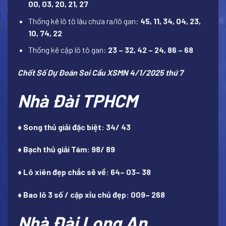
00, 03, 20, 21, 27
Thống kê lô tô lâu chưa ra/lô gan:
45, 11, 34, 04, 23,
10, 74, 22
Thống kê cặp lô tô gan:
23 – 32, 42 – 24, 86 – 68
Chốt Số Dự Đoán Soi Cầu XSMN 4/1/2025 thứ 7
Nhà Đài TPHCM
♦ Song thủ giải đặc biệt: 34/ 43
♦ Bạch thủ giải Tám: 98/ 89
♦ Lô xiên đẹp chắc sẽ về: 64– 03– 38
♦ Bao lô 3 số / cặp xỉu chủ đẹp: 009– 268
Nhà Đài Long An