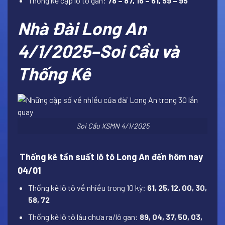
Thống kê cặp lô tô gan:
78 – 87, 16 – 61, 59 – 95
Nhà Đài Long An
4/1/2025
–Soi Cầu và
Thống Kê
Soi Cầu XSMN 4/1/2025
Thống kê tần suất lô tô Long An đến hôm nay
04/01
Thống kê lô tô về nhiều trong 10 kỳ:
61, 25, 12, 00, 30,
58, 72
Thống kê lô tô lâu chưa ra/lô gan:
89, 04, 37, 50, 03,