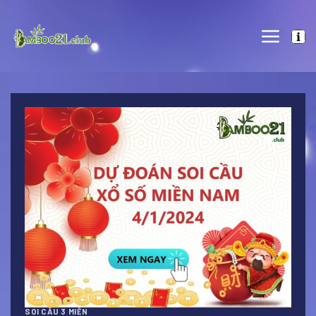
Skip
to
content
SOI CẦU 3 MIỀN