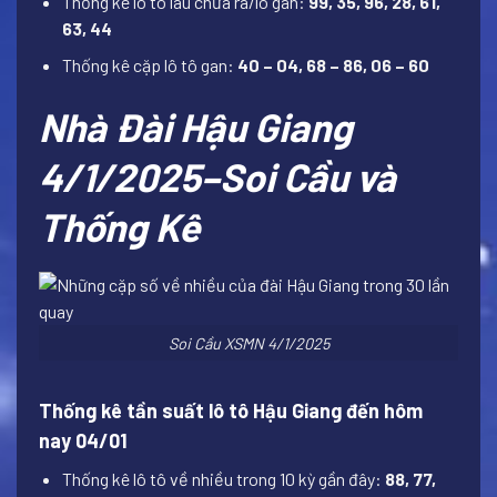
Thống kê lô tô lâu chưa ra/lô gan:
99, 35, 96, 28, 61,
63, 44
Thống kê cặp lô tô gan:
40 – 04, 68 – 86, 06 – 60
Nhà Đài Hậu Giang
4/1/2025
–Soi Cầu và
Thống Kê
Soi Cầu XSMN 4/1/2025
Thống kê tần suất lô tô Hậu Giang đến hôm
nay 04/01
Thống kê lô tô về nhiều trong 10 kỳ gần đây:
88, 77,