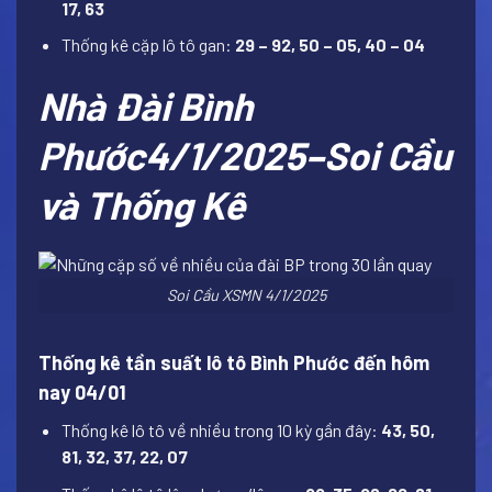
17, 63
Thống kê cặp lô tô gan:
29 – 92, 50 – 05, 40 – 04
Nhà Đài Bình
Phước4/1/2025
–Soi Cầu
và Thống Kê
Soi Cầu XSMN 4/1/2025
Thống kê tần suất lô tô Bình Phước đến hôm
nay 04/01
Thống kê lô tô về nhiều trong 10 kỳ gần đây:
43, 50,
81, 32, 37, 22, 07