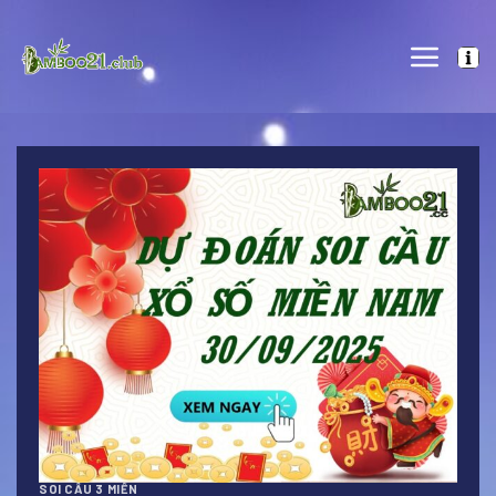
Skip
to
content
SOI CẦU 3 MIỀN