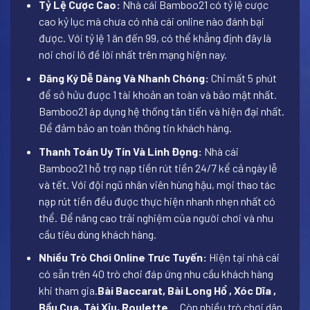
Tỷ Lệ Cược Cao:
Nhà cái Bamboo21 có tỷ lệ cược
cao kỷ lục mà chưa có nhà cái online nào đánh bại
được. Với tỷ lệ 1 ăn đến 99, có thể khẳng định đây là
nơi chơi lô đề lời nhất trên mạng hiện nay.
Đăng Ký Dễ Dàng Và Nhanh Chóng
:
Chỉ mất 5 phút
để sở hửu được 1 tài khoản an toàn và bảo mật nhất.
Bamboo21 áp dụng hệ thống tân tiến và hiện đại nhất.
Để đảm bảo an toàn thông tin khách hàng.
Thanh Toán Uy Tín Và Linh Đọng:
Nhà cái
Bamboo21 hỗ trợ nạp tiền rút tiền 24/7 kể cả ngày lễ
và tết. Với đội ngũ nhân viên hùng hậu, mọi thao tác
nạp rút tiền đều được thực hiện nhanh nhẹn nhất có
thể. Để nâng cao trải nghiệm của người chơi và nhu
cầu tiêu dùng khách hàng.
Nhiều Trò Chơi Online Trưc Tuyến:
Hiện tại nhà cái
có sẵn trên 40 trò chơi đáp ứng nhu cầu khách hàng
khi tham gia.
Bài Baccarat, Bài Long Hổ , Xóc Dĩa ,
Bầu Cua, Tài Xỉu, Roulette…
Còn nhiều trò chơi dân