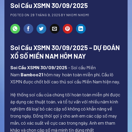
Soi Cầu XSMN 30/09/2025
POSTED ON
29 THÁNG 9, 2025
BY
NHOM1 NHOM1
Soi Cầu XSMN 30/09/2025 – DỰ ĐOÁN
XỔ SỐ MIỀN NAM HÔM NAY
Soi Cầu XSMN 30/09/2025
– Soi cầu Miền
Nam
Bamboo21
hôm nay hoàn toàn miễn phí. Cầu lô
XSMN được chốt bởi cao thủ soi cầu Miền Nam hiện nay.
Hệ thống soi cầu của chúng tôi hoàn toàn miễn phí được
áp dụng các thuật toán. và tổ tư vấn với nhiều năm kinh
nghiệm đã loại bỏ các cặp số không có khẳn năng về
trong ngày. Đồng thời gợi ý cho anh em các cặp số may
mắn, có xác suất về cực cao trong ngày. Anh em tham
khảo và chọn cặp số mà mình tin dùng nhất