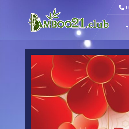
Skip
0
to
content
T