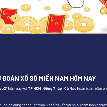
DỰ ĐOÁN XỔ SỐ MIỀN NAM HÔM NAY
oo21
hôm nay với
TP HCM , Đồng Tháp , Cà Mau
hoàn toàn miễn phí
được áp dụng các thuật toán. và tổ tư vấn với nhiều năm kinh nghiệ