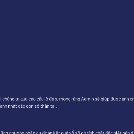
i chúng ta qua các cầu lô đẹp, mong rằng Admin sẽ giúp được anh em
nh nhất các con số thần tài.
hững phương pháp dự đoán kết quả xổ số có tính chất đặc biệt nên đư