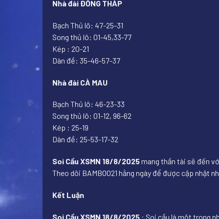
Nhà đài ĐỒNG THÁP
Bạch Thủ lô: 47-25-31
Song thủ lô: 01-45,33-77
Kép : 20-21
Dàn đề: 35-46-57-37
Nhà đài CÀ MAU
Bạch Thủ lô: 46-23-33
Song thủ lô: 01-12, 96-62
Kép : 25-19
Dàn đề: 25-53-17-32
Soi Cầu XSMN 18/8/2025
mang thần tài sẽ đến vớ
Theo dõi BAMBOO21 hằng ngày để được cập nhật nha
Kết Luận
Soi Cầu XSMN 18/8/2025
: Soi cầu là một trong n