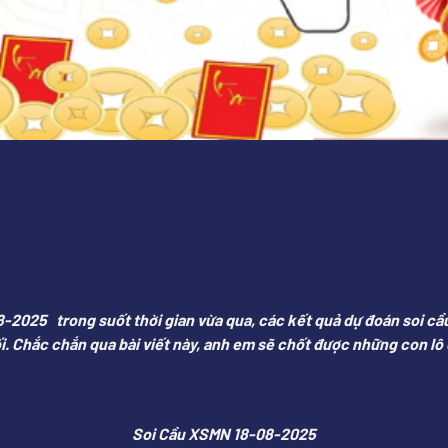
25 trong suốt thời gian vừa qua, các kết quả dự đoán soi cầu
i. Chắc chắn qua bài viết này, anh em sẽ chốt được những con lô
Soi Cầu XSMN 18-08-2025