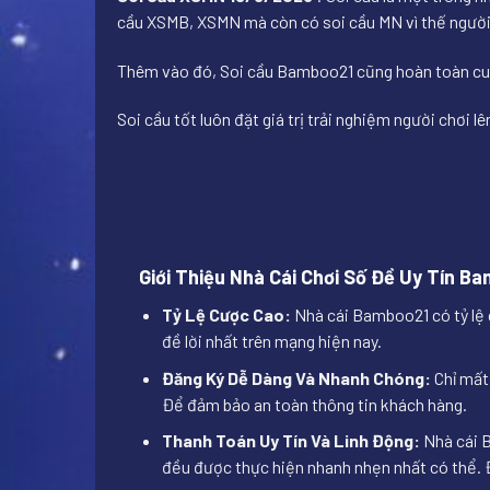
cầu
XSMB
,
XSMN
mà còn có soi cầu MN vì thế người 
Thêm vào đó, Soi cầu Bamboo21 cũng hoàn toàn cun
Soi cầu tốt luôn đặt giá trị trải nghiệm người chơi 
Giới Thiệu Nhà Cái Chơi Số Đề Uy Tín B
Tỷ Lệ Cược Cao:
Nhà cái Bamboo21 có tỷ lệ c
đề lời nhất trên mạng hiện nay.
Đăng Ký Dễ Dàng Và Nhanh Chóng:
Chỉ mất 
Để đảm bảo an toàn thông tin khách hàng.
Thanh Toán Uy Tín Và Linh Động:
Nhà cái B
đều được thực hiện nhanh nhẹn nhất có thể. Đ