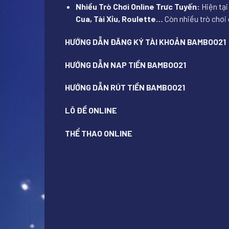
Nhiều Trò Chơi Online Trưc Tuyến:
Hiện tại
Cua, Tài Xỉu, Roulette…
Còn nhiều trò chơi
HƯỚNG DẪN ĐĂNG KÝ TÀI KHOẢN BAMBOO21
HƯỚNG DẪN NAP TIỀN BAMBOO21
HƯỚNG DẪN RÚT TIỀN BAMBOO21
LÔ ĐỀ ONLINE
THỂ THAO ONLINE