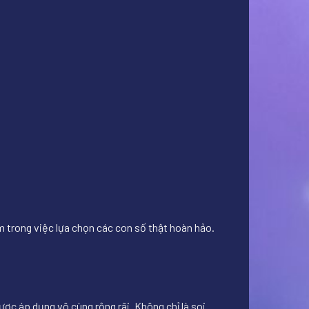
 trong việc lựa chọn các con số thật hoàn hảo.
ợc áp dụng vô cùng rộng rãi. Không chỉ là soi