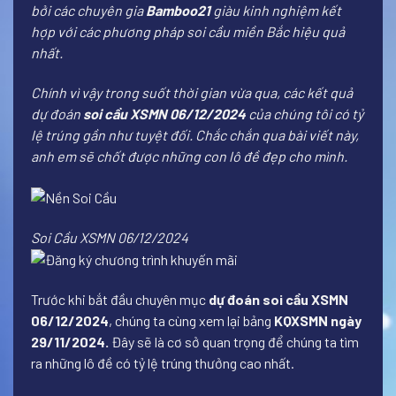
bởi các chuyên gia
Bamboo21
giàu kinh nghiệm kết
hợp với các phương pháp soi cầu miền Bắc hiệu quả
nhất.
Chính vì vậy trong suốt thời gian vừa qua, các kết quả
dự đoán
soi cầu XSMN 06/12/2024
của chúng tôi có tỷ
lệ trúng gần như tuyệt đối. Chắc chắn qua bài viết này,
anh em sẽ chốt được những con lô đề đẹp cho mình.
Soi Cầu XSMN 06/12/2024
Trước khi bắt đầu chuyên mục
dự đoán soi cầu XSMN
06/12/2024
, chúng ta cùng xem lại bảng
KQXSMN ngày
29/11/2024.
Đây sẽ là cơ sở quan trọng để chúng ta tìm
ra những lô đề có tỷ lệ trúng thưởng cao nhất.