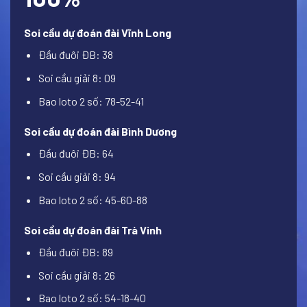
Soi cầu dự đoán đài Vĩnh Long
Đầu đuôi ĐB: 38
Soi cầu giải 8: 09
Bao loto 2 số: 78-52-41
Soi cầu dự đoán đài Bình Dương
Đầu đuôi ĐB: 64
Soi cầu giải 8: 94
Bao loto 2 số: 45-60-88
Soi cầu dự đoán đài Trà Vinh
Đầu đuôi ĐB: 89
Soi cầu giải 8: 26
Bao loto 2 số: 54-18-40