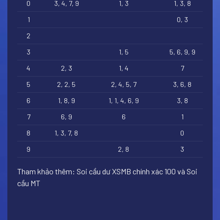
0
3, 4, 7, 9
1, 3
1, 3, 8
1
0, 3
2
3
1, 5
5, 6, 9, 9
4
2, 3
1, 4
7
5
2, 2, 5
2, 4, 5, 7
3, 6, 8
6
1, 8, 9
1, 1, 4, 6, 9
3, 8
7
6, 9
6
1
8
1, 3, 7, 8
0
9
2, 8
3
Tham khảo thêm: Soi cầu dư XSMB chính xác 100 và Soi
cầu MT