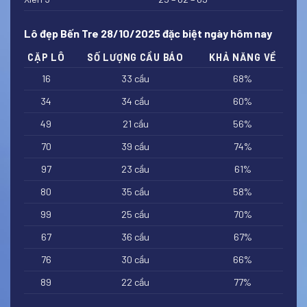
Lô đẹp Bến Tre 28/10/2025 đặc biệt ngày hôm nay
CẶP LÔ
SỐ LƯỢNG CẦU BÁO
KHẢ NĂNG VỀ
16
33 cầu
68%
34
34 cầu
60%
49
21 cầu
56%
70
39 cầu
74%
97
23 cầu
61%
80
35 cầu
58%
99
25 cầu
70%
67
36 cầu
67%
76
30 cầu
66%
89
22 cầu
77%