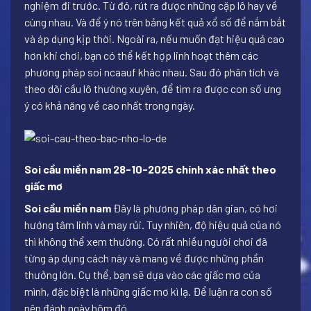
nghiệm đi trước. Từ đó, rút ra được những cặp lô hay về
cùng nhau. Và để ý nó trên bảng kết quả xổ số để nắm bắt
và áp dụng kịp thời. Ngoài ra, nếu muốn đạt hiệu quả cao
hơn khi chơi, bạn có thể kết hợp linh hoạt thêm các
phương pháp soi ncaauf khác nhau. Sau đó phân tích và
theo dõi cầu lô thường xuyên, để tìm ra được con số ưng
ý có khả năng về cao nhất trong ngày.
Soi cầu miền nam
28-10-2025 chính xác nhất theo
giấc mơ
Soi cầu miền nam
Đây là phương pháp dân gian, có hơi
hướng tâm linh và may rủi. Tuy nhiên, độ hiệu quả của nó
thì không thể xem thường. Có rất nhiều người chơi đã
từng áp dụng cách này và mang về được những phần
thưởng lớn. Cụ thể, bạn sẽ dựa vào các giấc mơ của
mình, đặc biệt là những giấc mơ kì lạ. Để luận ra con số
nên đánh ngày hôm đó.