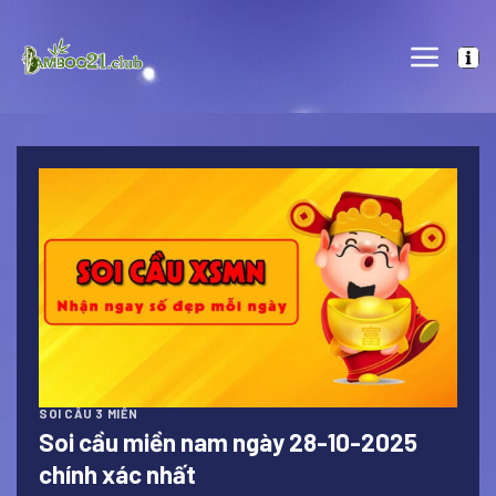
Skip
to
content
SOI CẦU 3 MIỀN
Soi cầu miền nam ngày 28-10-2025
chính xác nhất