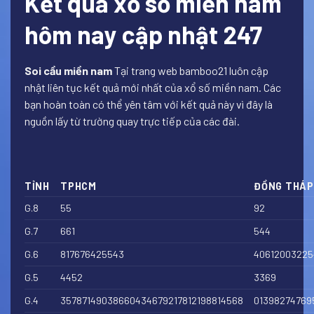
Kết quả xổ số miền nam
hôm nay cập nhật 247
Soi cầu miền nam
Tại trang web bamboo21 luôn cập
nhật liên tục kết quả mới nhất của xổ số miền nam. Các
bạn hoàn toàn có thể yên tâm với kết quả này vì đây là
nguồn lấy từ trường quay trực tiếp của các đài.
TỈNH
TPHCM
ĐỒNG THÁP
G.8
55
92
G.7
661
544
G.6
8176
7642
5543
4061
2003
225
G.5
4452
3369
G.4
35787
14903
86604
34679
21781
21988
14568
01398
27476
9