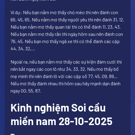
Ví dụ: Nếu bạn nằm mơ thấy chó mèo thì nên đánh con
66, 45, 65. Nếu nằm mơ thấy người yêu thì nên đánh 31, 12.
Nếu bạn nằm mơ thấy quan tài thì có thể đánh 11, 23, 43.
Nếu bạn nằm mơ thấy rắn thì ngày hôm sau nên đánh con
76, 45. Nếu bạn mơ thấy ngã xe thì có thể đánh các cặp
44, 34, 32,…
Ngoài ra, nếu bạn nằm mơ thấy các sự kiện đám cưới thì
nên bắt ngay các con lô như 34, 33, 32. Nếu mơ thấy bố
mẹ mình thì nên đánh lô với các cặp số 77, 45, 09, 89,..
Nếu mơ thấy đánh nhau thì hôm sau hãy mạnh dạn đánh
ngay 00, 55, 87.
Kinh nghiệm
Soi cầu
miền nam
28-10-2025