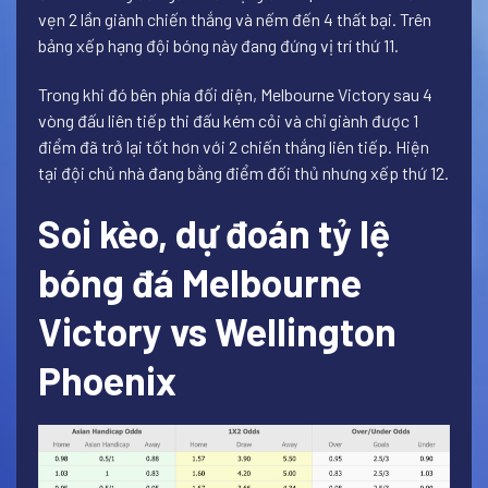
vẹn 2 lần giành chiến thắng và nếm đến 4 thất bại. Trên
bảng xếp hạng đội bóng này đang đứng vị trí thứ 11.
Trong khi đó bên phía đối diện, Melbourne Victory sau 4
vòng đấu liên tiếp thi đấu kém cỏi và chỉ giành được 1
điểm đã trở lại tốt hơn với 2 chiến thắng liên tiếp. Hiện
tại đội chủ nhà đang bằng điểm đối thủ nhưng xếp thứ 12.
Soi kèo, dự đoán
tỷ lệ
bóng đá
Melbourne
Victory vs Wellington
Phoenix