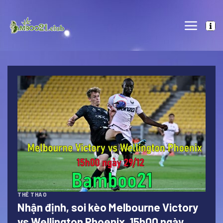
Skip
to
content
THỂ THAO
Nhận định, soi kèo Melbourne Victory
vs Wellington Phoenix, 15h00 ngày