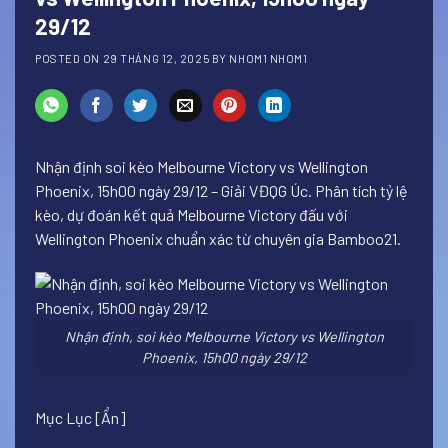
29/12
POSTED ON
29 THÁNG 12, 2025
BY
NHOM1 NHOM1
Nhận định soi kèo Melbourne Victory vs Wellington
Phoenix, 15h00 ngày 29/12
– Giải VĐQG Úc. Phân tích tỷ lệ
kèo, dự đoán kết quả Melbourne Victory đấu với
Wellington Phoenix chuẩn xác từ chuyên gia Bamboo21.
Nhận định, soi kèo Melbourne Victory vs Wellington
Phoenix, 15h00 ngày 29/12
Mục Lục
[
Ẩn
]