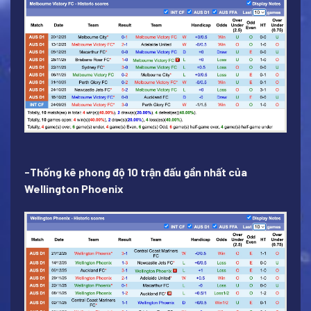
-Thống kê phong độ 10 trận đấu gần nhất của
Wellington Phoenix