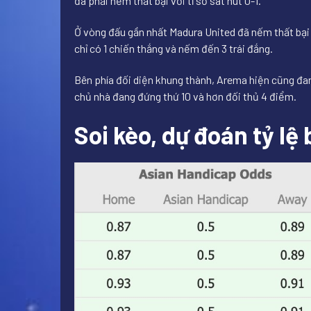
đã phải nếm thất bại với tỉ số sát nút 0-1.
Ở vòng đấu gần nhất Madura United đã nếm thất bại 
chỉ có 1 chiến thắng và nếm đến 3 trái đắng.
Bên phía đối diện khung thành, Arema hiện cũng đan
chủ nhà đang đứng thứ 10 và hơn đối thủ 4 điểm.
Soi kèo, dự đoán
tỷ lệ