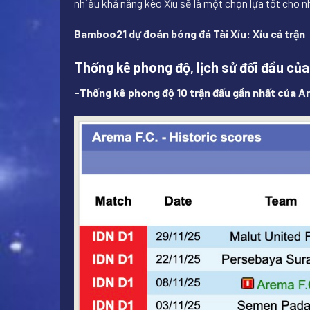
nhiều khả năng kèo Xỉu sẽ là một chọn lựa tốt cho n
Bamboo21 dự đoán bóng đá Tài Xỉu: Xỉu cả trận
Thống kê phong độ, lịch sử đối đầu củ
-Thống kê phong độ 10 trận đấu gần nhất của 