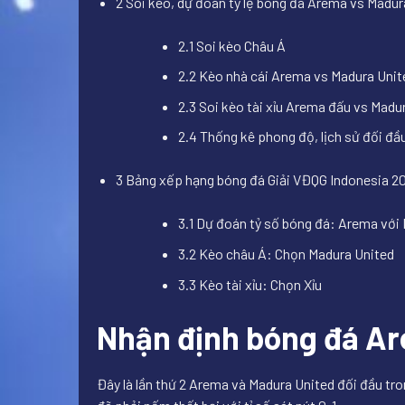
2
Soi kèo, dự đoán tỷ lệ bóng đá Arema vs Madur
2.1
Soi kèo Châu Á
2.2
Kèo nhà cái Arema vs Madura Unit
2.3
Soi kèo tài xỉu Arema đấu vs Madu
2.4
Thống kê phong độ, lịch sử đối đầ
3
Bảng xếp hạng bóng đá Giải VĐQG Indonesia 2
3.1
Dự đoán tỷ số bóng đá: Arema với 
3.2
Kèo châu Á: Chọn Madura United
3.3
Kèo tài xỉu: Chọn Xỉu
Nhận định bóng đá Ar
Đây là lần thứ 2 Arema và Madura United đối đầu tr