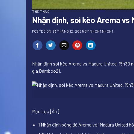
THỂ THAO
Nhận định, soi kèo Arema vs 
POSTED ON
23 THÁNG 12, 2025
BY
NHOM1 NHOM1
Nhận định soi kèo Arema vs Madura United, 15h30 n
gia Bamboo21.
Mục Lục
[
Ẩn
]
1
Nhận định bóng đá Arema với Madura United h