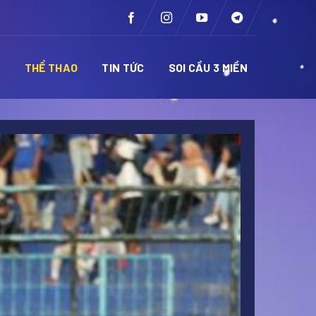
Ề
THỂ THAO
TIN TỨC
SOI CẦU 3 MIỀN