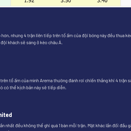
hơn, nhưng 4 trận liên tiếp trên tổ ấm của đội bóng này đều thua kè
 đội khách sẽ sáng ở kèo châu Á.
trên tổ ấm của mình Arema thường đánh rơi chiến thắng khi 4 trận sâ
ó có thể kịch bản này sẽ tiếp diễn.
nited
 nhất đều không thể ghi quá 1 bàn mỗi trận. Mặt khác lần đối đầu gần