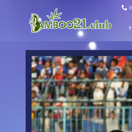
Skip
0
to
content
T