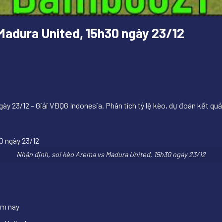
Madura United, 15h30 ngày 23/12
gày 23/12
– Giải VĐQG Indonesia. Phân tích tỷ lệ kèo, dự đoán kết q
Nhận định, soi kèo Arema vs Madura United, 15h30 ngày 23/12
ôm nay