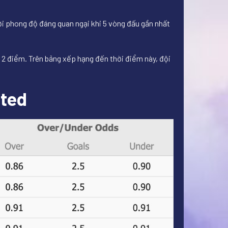
ơi phong độ đáng quan ngại khi 5 vòng đấu gần nhất
 2 điểm. Trên bảng xếp hạng đến thời điểm này, đội
ited