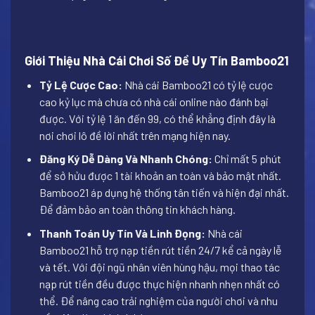
Giới Thiệu Nhà Cái Chơi Số Đề Uy Tín Bamboo21
Tỷ Lệ Cược Cao:
Nhà cái Bamboo21 có tỷ lệ cược
cao kỷ lục mà chưa có nhà cái online nào đánh bại
được. Với tỷ lệ 1 ăn đến 99, có thể khẳng định đây là
nơi chơi lô đề lời nhất trên mạng hiện nay.
Đăng Ký Dễ Dàng Và Nhanh Chóng:
Chỉ mất 5 phút
để sở hửu được 1 tài khoản an toàn và bảo mật nhất.
Bamboo21 áp dụng hệ thống tân tiến và hiện đại nhất.
Để đảm bảo an toàn thông tin khách hàng.
Thanh Toán Uy Tín Và Linh Đọng:
Nhà cái
Bamboo21 hỗ trợ nạp tiền rút tiền 24/7 kể cả ngày lễ
và tết. Với đội ngũ nhân viên hùng hậu, mọi thao tác
nạp rút tiền đều được thực hiện nhanh nhẹn nhất có
thể. Để nâng cao trải nghiệm của người chơi và nhu