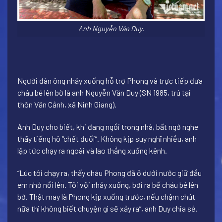
Anh Nguyễn Văn Duy.
Người đàn ông nhảy xuống hỗ trợ Phong và trực tiếp đưa
cháu bé lên bờ là anh Nguyễn Văn Duy (SN 1985, trú tại
thôn Văn Cảnh, xã Ninh Giang).
Anh Duy cho biết, khi đang ngồi trong nhà, bất ngờ nghe
thấy tiếng hô “chết đuối”. Không kịp suy nghĩ nhiều, anh
lập tức chạy ra ngoài và lao thẳng xuống kênh.
“Lúc tôi chạy ra, thấy cháu Phong đã ở dưới nước giữ đầu
em nhỏ nổi lên. Tôi vội nhảy xuống, bơi ra bế cháu bé lên
bờ. Thật may là Phong kịp xuống trước, nếu chậm chút
nữa thì không biết chuyện gì sẽ xảy ra”, anh Duy chia sẻ.