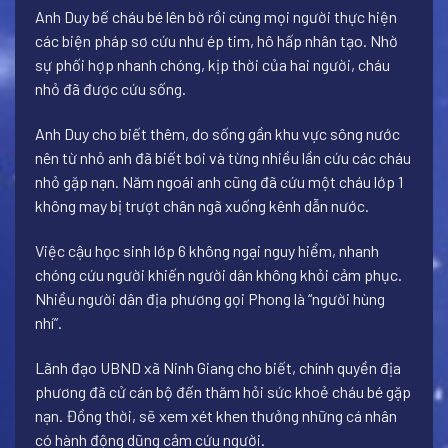
Anh Duy bế cháu bé lên bờ rồi cùng mọi người thực hiện
các biện pháp sơ cứu như ép tim, hô hấp nhân tạo. Nhờ
sự phối hợp nhanh chóng, kịp thời của hai người, cháu
nhỏ đã được cứu sống.
Anh Duy cho biết thêm, do sống gần khu vực sông nước
nên từ nhỏ anh đã biết bơi và từng nhiều lần cứu các cháu
nhỏ gặp nạn. Năm ngoái anh cũng đã cứu một cháu lớp 1
không may bị trượt chân ngã xuống kênh dẫn nước.
Việc cậu học sinh lớp 6 không ngại nguy hiểm, nhanh
chóng cứu người khiến người dân không khỏi cảm phục.
Nhiều người dân địa phương gọi Phong là “người hùng
nhí”.
Lãnh đạo UBND xã Ninh Giang cho biết, chính quyền địa
phương đã cử cán bộ đến thăm hỏi sức khoẻ cháu bé gặp
nạn. Đồng thời, sẽ xem xét khen thưởng những cá nhân
có hành động dũng cảm cứu người.