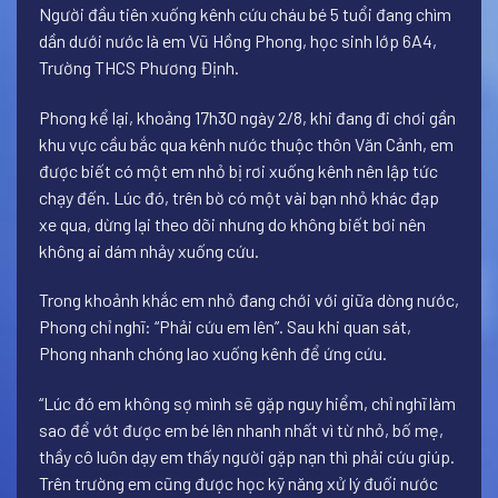
Người đầu tiên xuống kênh cứu cháu bé 5 tuổi đang chìm
dần dưới nước là em Vũ Hồng Phong, học sinh lớp 6A4,
Trường THCS Phương Định.
Phong kể lại, khoảng 17h30 ngày 2/8, khi đang đi chơi gần
khu vực cầu bắc qua kênh nước thuộc thôn Văn Cảnh, em
được biết có một em nhỏ bị rơi xuống kênh nên lập tức
chạy đến. Lúc đó, trên bờ có một vài bạn nhỏ khác đạp
xe qua, dừng lại theo dõi nhưng do không biết bơi nên
không ai dám nhảy xuống cứu.
Trong khoảnh khắc em nhỏ đang chới với giữa dòng nước,
Phong chỉ nghĩ: “Phải cứu em lên”. Sau khi quan sát,
Phong nhanh chóng lao xuống kênh để ứng cứu.
“Lúc đó em không sợ mình sẽ gặp nguy hiểm, chỉ nghĩ làm
sao để vớt được em bé lên nhanh nhất vì từ nhỏ, bố mẹ,
thầy cô luôn dạy em thấy người gặp nạn thì phải cứu giúp.
Trên trường em cũng được học kỹ năng xử lý đuối nước