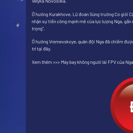
Velyka Novosilka.
Ở hướng Kurakhove, Lữ đoàn Súng trường Cơ giới Cận
nhận sự tiến công mạnh mẽ của lực lượng Nga, gần n
trọng”.
Ở hướng Vremevskoye, quân đội Nga đã chiếm được R
trí tại đây.
Xem thêm >>> Máy bay không người lái FPV của Nga