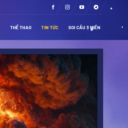
Ề
THỂ THAO
TIN TỨC
SOI CẦU 3 MIỀN