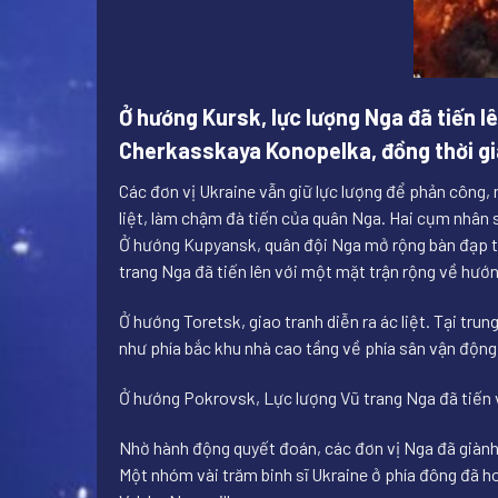
Ở hướng Kursk, lực lượng Nga đã tiến l
Cherkasskaya Konopelka, đồng thời g
Các đơn vị Ukraine vẫn giữ lực lượng để phản công,
liệt, làm chậm đà tiến của quân Nga. Hai cụm nhân 
Ở hướng Kupyansk, quân đội Nga mở rộng bàn đạp tạ
trang Nga đã tiến lên với một mặt trận rộng về hư
Ở hướng Toretsk, giao tranh diễn ra ác liệt. Tại tr
như phía bắc khu nhà cao tầng về phía sân vận độn
Ở hướng Pokrovsk, Lực lượng Vũ trang Nga đã tiến 
Nhờ hành động quyết đoán, các đơn vị Nga đã giành
Một nhóm vài trăm binh sĩ Ukraine ở phía đông đã 