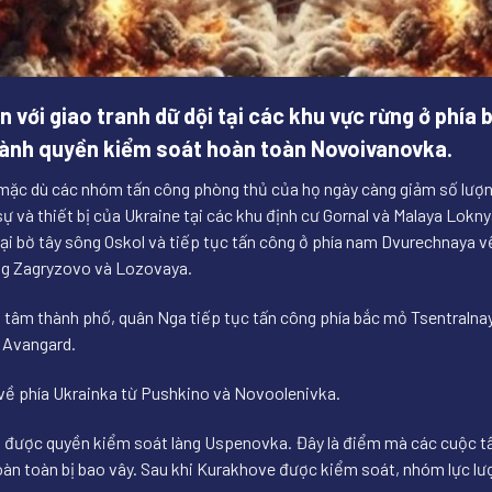
ên với giao tranh dữ dội tại các khu vực rừng ở phí
iành quyền kiểm soát hoàn toàn Novoivanovka.
 mặc dù các nhóm tấn công phòng thủ của họ ngày càng giảm số lượng
sự và thiết bị của Ukraine tại các khu định cư Gornal và Malaya Lok
i bờ tây sông Oskol và tiếp tục tấn công ở phía nam Dvurechnaya v
ớng Zagryzovo và Lozovaya.
ung tâm thành phố, quân Nga tiếp tục tấn công phía bắc mỏ Tsentraln
g Avangard.
về phía Ukrainka từ Pushkino và Novoolenivka.
 được quyền kiểm soát làng Uspenovka. Đây là điểm mà các cuộc tấn
hoàn toàn bị bao vây. Sau khi Kurakhove được kiểm soát, nhóm lực l