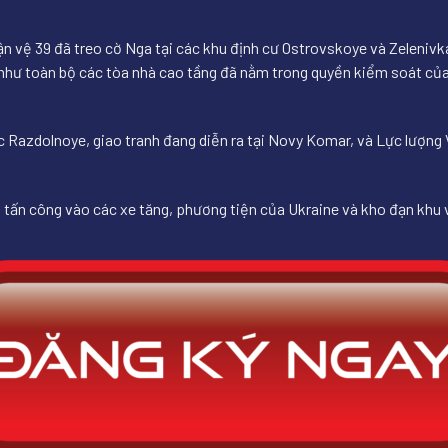
 vệ 39 đã treo cờ Nga tại các khu định cư Ostrovskoye và Zelenivk
hư toàn bộ các tòa nhà cao tầng đã nằm trong quyền kiểm soát của N
azdolnoye, giao tranh đang diễn ra tại Novy Komar, và Lực lượng V
 tấn công vào các xe tăng, phương tiện của Ukraine và kho đạn khu