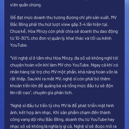
viên quần chúng.
Để đạt mức doanh thu tương đương chi phí sản xuất, MV
Bắc Bling phải thu hút lượt view gấp 3-4 lần hiện tại.
Chưa kể, Hòa Minzy còn phải chia sẻ doanh thu dao động
từ 10-30% cho đơn vị quản lý, khai thác và tối ưu kênh
YouTube.
“Với nghệ sĩ ở tầm như Hòa Minzy, đa số sẽ không nghĩ tới
chuyện hoàn vốn khi làm MV cho YouTube. Ngay cả khi có
nhãn hàng tài trợ cho MV một phần, khả năng hoàn vốn là
rất thấp. Sau khi ra mắt MV, nghệ sĩ còn phải bỏ thêm
khoản tiền lớn để quảng bá và tổng mức đầu tư sẽ độn
lên rất cao”, chuyên gia phân tích.
“Nghệ sĩ đầu tư tiền tỷ cho MV là để phát triển mặt hình
ảnh, kết hợp âm nhạc. Khi sản phẩm chạm đến thành
công vang dội như Bắc Bling, doanh thu từ YouTube hay
nhạc số sẽ không là nghĩa lý gì cả. Nghệ sĩ sẽ được mở ra