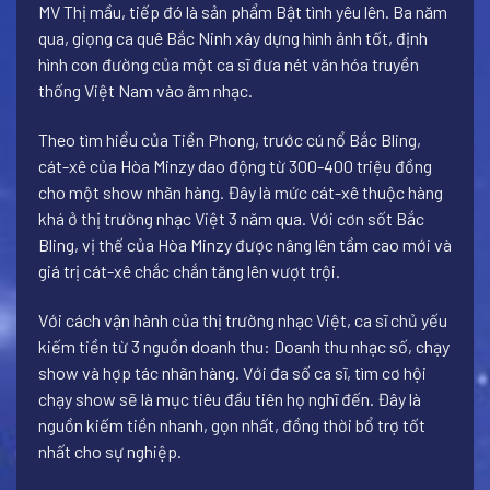
MV Thị mầu, tiếp đó là sản phẩm Bật tình yêu lên. Ba năm
qua, giọng ca quê Bắc Ninh xây dựng hình ảnh tốt, định
hình con đường của một ca sĩ đưa nét văn hóa truyền
thống Việt Nam vào âm nhạc.
Theo tìm hiểu của Tiền Phong, trước cú nổ Bắc Bling,
cát-xê của Hòa Minzy dao động từ 300-400 triệu đồng
cho một show nhãn hàng. Đây là mức cát-xê thuộc hàng
khá ở thị trường nhạc Việt 3 năm qua. Với cơn sốt Bắc
Bling, vị thế của Hòa Minzy được nâng lên tầm cao mới và
giá trị cát-xê chắc chắn tăng lên vượt trội.
Với cách vận hành của thị trường nhạc Việt, ca sĩ chủ yếu
kiếm tiền từ 3 nguồn doanh thu: Doanh thu nhạc số, chạy
show và hợp tác nhãn hàng. Với đa số ca sĩ, tìm cơ hội
chạy show sẽ là mục tiêu đầu tiên họ nghĩ đến. Đây là
nguồn kiếm tiền nhanh, gọn nhất, đồng thời bổ trợ tốt
nhất cho sự nghiệp.