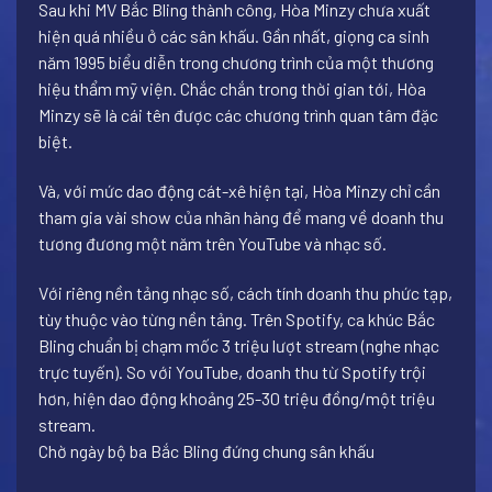
Sau khi MV Bắc Bling thành công, Hòa Minzy chưa xuất
hiện quá nhiều ở các sân khấu. Gần nhất, giọng ca sinh
năm 1995 biểu diễn trong chương trình của một thương
hiệu thẩm mỹ viện. Chắc chắn trong thời gian tới, Hòa
Minzy sẽ là cái tên được các chương trình quan tâm đặc
biệt.
Và, với mức dao động cát-xê hiện tại, Hòa Minzy chỉ cần
tham gia vài show của nhãn hàng để mang về doanh thu
tương đương một năm trên YouTube và nhạc số.
Với riêng nền tảng nhạc số, cách tính doanh thu phức tạp,
tùy thuộc vào từng nền tảng. Trên Spotify, ca khúc Bắc
Bling chuẩn bị chạm mốc 3 triệu lượt stream (nghe nhạc
trực tuyến). So với YouTube, doanh thu từ Spotify trội
hơn, hiện dao động khoảng 25-30 triệu đồng/một triệu
stream.
Chờ ngày bộ ba Bắc Bling đứng chung sân khấu