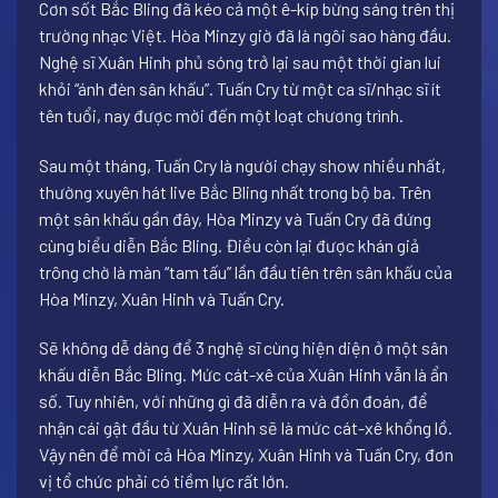
Cơn sốt Bắc Bling đã kéo cả một ê-kíp bừng sáng trên thị
trường nhạc Việt. Hòa Minzy giờ đã là ngôi sao hàng đầu.
Nghệ sĩ Xuân Hinh phủ sóng trở lại sau một thời gian lui
khỏi “ánh đèn sân khấu”. Tuấn Cry từ một ca sĩ/nhạc sĩ ít
tên tuổi, nay được mời đến một loạt chương trình.
Sau một tháng, Tuấn Cry là người chạy show nhiều nhất,
thường xuyên hát live Bắc Bling nhất trong bộ ba. Trên
một sân khấu gần đây, Hòa Minzy và Tuấn Cry đã đứng
cùng biểu diễn Bắc Bling. Điều còn lại được khán giả
trông chờ là màn “tam tấu” lần đầu tiên trên sân khấu của
Hòa Minzy, Xuân Hinh và Tuấn Cry.
Sẽ không dễ dàng để 3 nghệ sĩ cùng hiện diện ở một sân
khấu diễn Bắc Bling. Mức cát-xê của Xuân Hinh vẫn là ẩn
số. Tuy nhiên, với những gì đã diễn ra và đồn đoán, để
nhận cái gật đầu từ Xuân Hinh sẽ là mức cát-xê khổng lồ.
Vậy nên để mời cả Hòa Minzy, Xuân Hinh và Tuấn Cry, đơn
vị tổ chức phải có tiềm lực rất lớn.