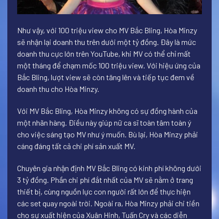
Như vậy, với 100 triệu view cho MV Bắc Bling, Hòa Minzy
sẽ nhận lại doanh thu trên dưới một tỷ đồng. Đây là mức
doanh thu cực lớn trên YouTube, khi MV có thể chỉ mất
một tháng để chạm mốc 100 triệu view. Với hiệu ứng của
Bắc Bling, lượt view sẽ còn tăng lên và tiếp tục đem về
doanh thu cho Hòa Minzy.
Với MV Bắc Bling, Hòa Minzy không có sự đồng hành của
một nhãn hàng. Điều này giúp nữ ca sĩ toàn tâm toàn ý
cho việc sáng tạo MV như ý muốn. Bù lại, Hòa Minzy phải
cáng đáng tất cả chi phí sản xuất MV.
Chuyên gia nhận định MV Bắc Bling có kinh phí không dưới
3 tỷ đồng. Phần chi phí đắt nhất của MV sẽ nằm ở trang
thiết bị, cùng nguồn lực con người rất lớn để thực hiện
các set quay ngoài trời. Ngoài ra, Hòa Minzy phải chi tiền
cho sự xuất hiện của Xuân Hinh, Tuấn Cry và các diễn