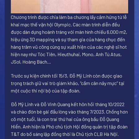
Chương trình được chia làm ba chương lấy cảm hứng từ lễ
khai mạc thế vận hội Olympic. Các màn trình diễn đều
được dàn dựng hoành tráng với màn hình chiếu 6.000 m2,
hiệu ứng 3D mapping và sự tham gia của hàng chục đến
hàng trăm vũ công cùng sự xuất hiện của các nghệ sĩ hot
hiện nay như Tóc Tiên, Hieuthuhai, Mono, Anh Tú Atus,
JSol, Hoàng Bách…
Trước sự kiện chính tối 15/3, Đỗ Mỹ Linh còn được giao
trọng trách giữ vai trò giám khảo, “cầm cân nảy mực” tại
một cuộc thi nội bộ của tập đoàn.
Đỗ Mỹ Linh và Đỗ Vinh Quang kết hôn hồi tháng 10/2022
và chào đón bé gái đầu lòng vào tháng 7/2023. Chồng hơn
cô một tuổi, là con trai thứ hai của ông bầu Đỗ Quang
Hiển. Anh hiện là Phó chủ tịch Hội đồng quản trị tập đoàn
T&T do bố sáng lập đồng thời là Chủ tịch CLB Hà Nội.