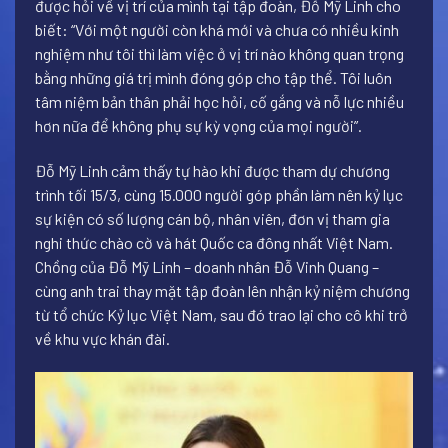
được hỏi về vị trí của mình tại tập đoàn, Đỗ Mỹ Linh cho
biết: “Với một người còn khá mới và chưa có nhiều kinh
nghiệm như tôi thì làm việc ở vị trí nào không quan trọng
bằng những giá trị mình đóng góp cho tập thể. Tôi luôn
tâm niệm bản thân phải học hỏi, cố gắng và nỗ lực nhiều
hơn nữa để không phụ sự kỳ vọng của mọi người”.
Đỗ Mỹ Linh cảm thấy tự hào khi được tham dự chương
trình tối 15/3, cùng 15.000 người góp phần làm nên kỷ lục
sự kiện có số lượng cán bộ, nhân viên, đơn vị tham gia
nghi thức chào cờ và hát Quốc ca đông nhất Việt Nam.
Chồng của Đỗ Mỹ Linh – doanh nhân Đỗ Vinh Quang –
cùng anh trai thay mặt tập đoàn lên nhận kỷ niệm chương
từ tổ chức Kỷ lục Việt Nam, sau đó trao lại cho cô khi trở
về khu vực khán đài.