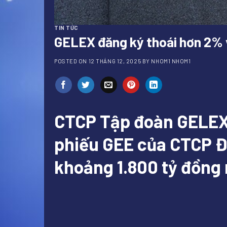
TIN TỨC
GELEX đăng ký thoái hơn 2% 
POSTED ON
12 THÁNG 12, 2025
BY
NHOM1 NHOM1
CTCP Tập đoàn GELEX 
phiếu GEE của CTCP Đi
khoảng 1.800 tỷ đồng 