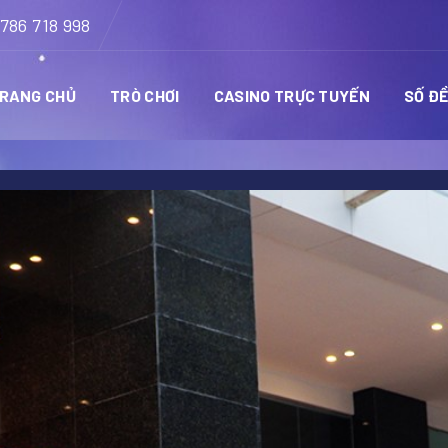
786 718 998
RANG CHỦ
TRÒ CHƠI
CASINO TRỰC TUYẾN
SỐ Đ