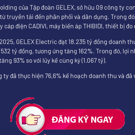
holding của Tập đoàn GELEX, sở hữu 09 công ty co
 từ truyền tải đến phân phối và dân dụng. Trong đó
y cáp điện CADIVI, máy biến áp THIBIDI, thiết bị đ
 2025, GELEX Electric đạt 18.235 tỷ đồng doanh t
.532 tỷ đồng, tương ứng tăng 162%. Trong đó, lợi
tăng 93% so với lũy kế cùng kỳ (1.067 tỷ).
 ty đã thực hiện 76,6% kế hoạch doanh thu và đã v