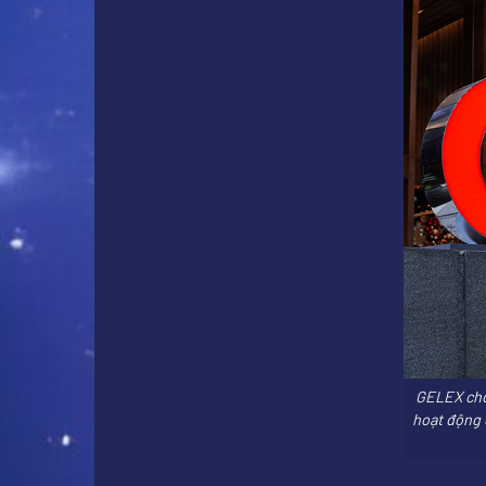
GELEX cho 
hoạt động c