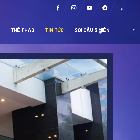
Ề
THỂ THAO
TIN TỨC
SOI CẦU 3 MIỀN