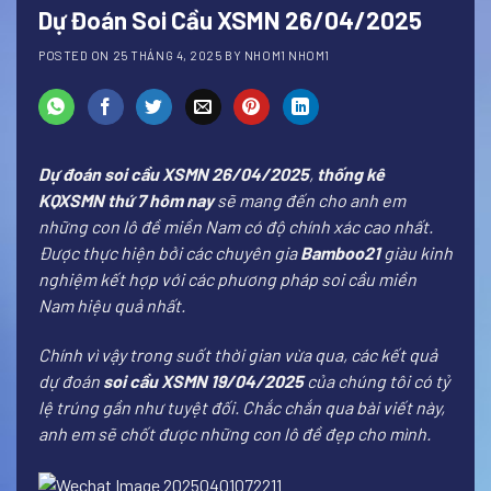
Dự Đoán Soi Cầu XSMN 26/04/2025
POSTED ON
25 THÁNG 4, 2025
BY
NHOM1 NHOM1
Dự đoán soi cầu XSMN 26/04/2025
,
thống kê
KQXSMN thứ 7 hôm nay
sẽ mang đến cho anh em
những con lô đề miền Nam có độ chính xác cao nhất.
Được thực hiện bởi các chuyên gia
Bamboo21
giàu kinh
nghiệm kết hợp với các phương pháp soi cầu miền
Nam hiệu quả nhất.
Chính vì vậy trong suốt thời gian vừa qua, các kết quả
dự đoán
soi cầu XSMN 19/04/2025
của chúng tôi có tỷ
lệ trúng gần như tuyệt đối. Chắc chắn qua bài viết này,
anh em sẽ chốt được những con lô đề đẹp cho mình.